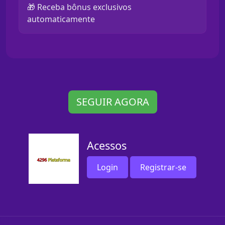
🎁 Receba bônus exclusivos
automaticamente
SEGUIR AGORA
Acessos
Login
Registrar-se