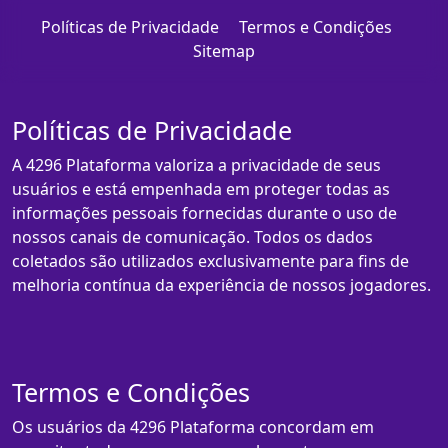
Políticas de Privacidade
Termos e Condições
Sitemap
Políticas de Privacidade
A 4296 Plataforma valoriza a privacidade de seus
usuários e está empenhada em proteger todas as
informações pessoais fornecidas durante o uso de
nossos canais de comunicação. Todos os dados
coletados são utilizados exclusivamente para fins de
melhoria contínua da experiência de nossos jogadores.
Termos e Condições
Os usuários da 4296 Plataforma concordam em