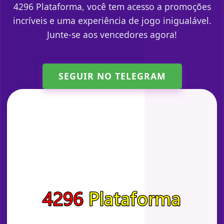
4296 Plataforma, você tem acesso a promoções
incríveis e uma experiência de jogo inigualável.
Junte-se aos vencedores agora!
SEGUIR NO TELEGRAM