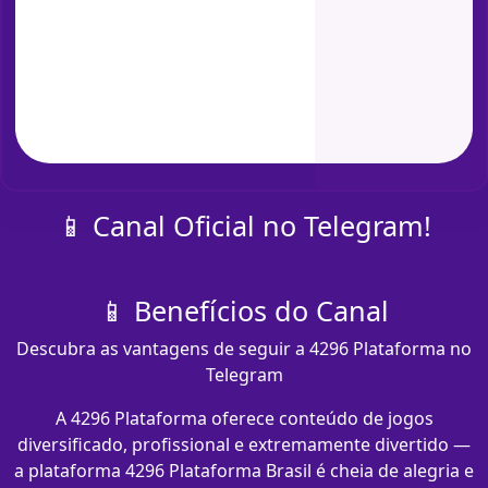
📱 Canal Oficial no Telegram!
📱 Benefícios do Canal
Descubra as vantagens de seguir a 4296 Plataforma no
Telegram
A 4296 Plataforma oferece conteúdo de jogos
diversificado, profissional e extremamente divertido —
a plataforma 4296 Plataforma Brasil é cheia de alegria e