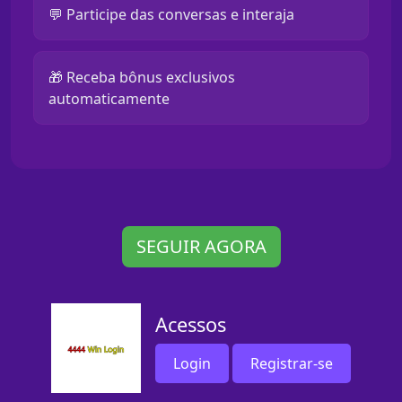
💬 Participe das conversas e interaja
🎁 Receba bônus exclusivos
automaticamente
SEGUIR AGORA
Acessos
Login
Registrar-se