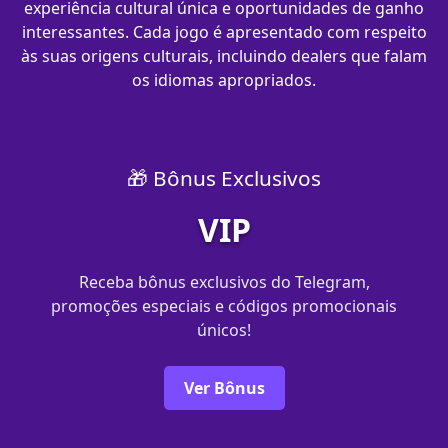
experiência cultural única e oportunidades de ganho
interessantes. Cada jogo é apresentado com respeito
às suas origens culturais, incluindo dealers que falam
os idiomas apropriados.
🎁 Bônus Exclusivos
VIP
Receba bônus exclusivos do Telegram,
promoções especiais e códigos promocionais
únicos!
Ver Bônus