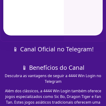
📱 Canal Oficial no Telegram!
📱 Benefícios do Canal
Descubra as vantagens de seguir a 4444 Win Login no
Telegram
Além dos clássicos, a 4444 Win Login também oferece
jogos especializados como Sic Bo, Dragon Tiger e Fan
Tan. Estes jogos asiáticos tradicionais oferecem uma