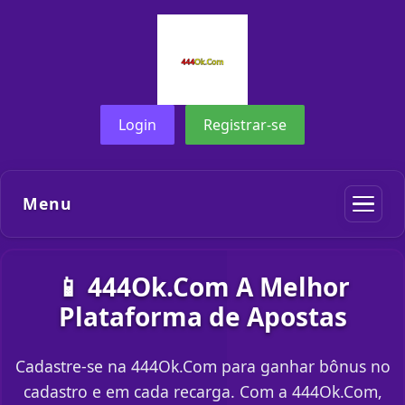
Login
Registrar-se
Menu
📱 444Ok.Com A Melhor
Plataforma de Apostas
Cadastre-se na 444Ok.Com para ganhar bônus no
cadastro e em cada recarga. Com a 444Ok.Com,