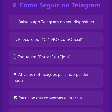
📱 Como Seguir no Telegram
📱 Baixe o app Telegram no seu dispositivo
🔍 Procure por "@444Ok.ComOficial"
👆 Toque em "Entrar" ou "Join"
🔔 Ative as notificações para não perder
nada
💬 Participe das conversas e interaja