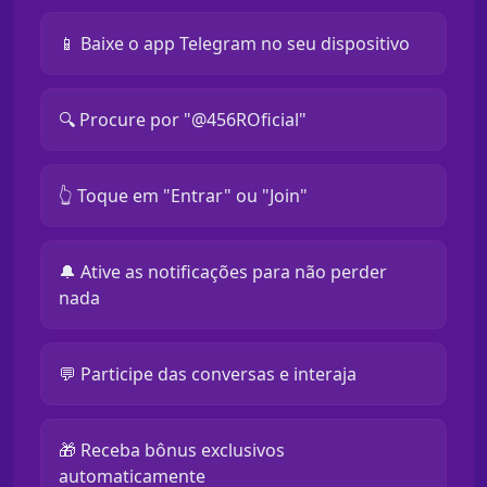
📱 Baixe o app Telegram no seu dispositivo
🔍 Procure por "@456ROficial"
👆 Toque em "Entrar" ou "Join"
🔔 Ative as notificações para não perder
nada
💬 Participe das conversas e interaja
🎁 Receba bônus exclusivos
automaticamente