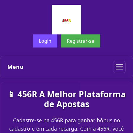
Login
Registrar-se
Menu
📱 456R A Melhor Plataforma
de Apostas
Cadastre-se na 456R para ganhar bônus no
cadastro e em cada recarga. Com a 456R, você