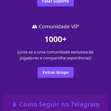
Falar Suporte
👥 Comunidade VIP
1000+
Junte-se a uma comunidade exclusiva de
jogadores e compartilhe experiências!
Entrar Grupo
📱 Como Seguir no Telegram