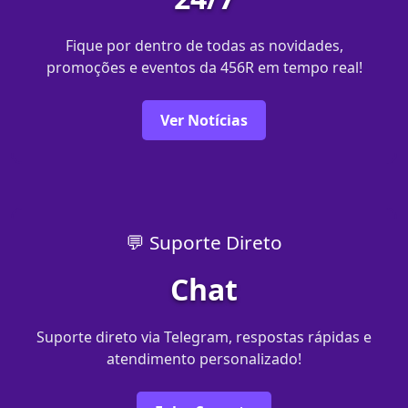
Fique por dentro de todas as novidades,
promoções e eventos da 456R em tempo real!
Ver Notícias
💬 Suporte Direto
Chat
Suporte direto via Telegram, respostas rápidas e
atendimento personalizado!