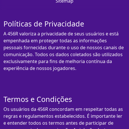
Sitemap
Políticas de Privacidade
A 456R valoriza a privacidade de seus usuários e está
empenhada em proteger todas as informações
pessoais fornecidas durante o uso de nossos canais de
comunicação. Todos os dados coletados são utilizados
exclusivamente para fins de melhoria contínua da
experiência de nossos jogadores.
Termos e Condições
Os usuários da 456R concordam em respeitar todas as
regras e regulamentos estabelecidos. É importante ler
e entender todos os termos antes de participar de