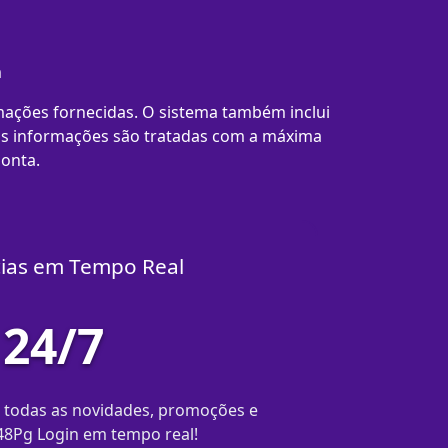
m
mações fornecidas. O sistema também inclui
 as informações são tratadas com a máxima
ponta.
cias em Tempo Real
24/7
e todas as novidades, promoções e
48Pg Login em tempo real!