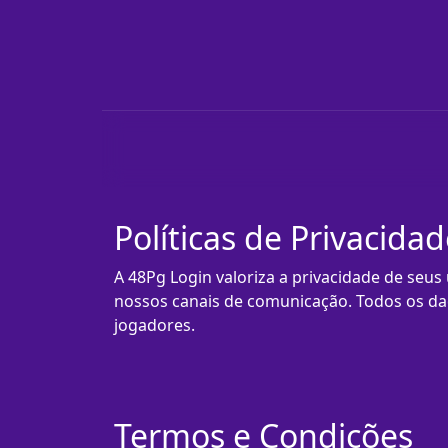
Políticas de Privacida
A 48Pg Login valoriza a privacidade de seu
nossos canais de comunicação. Todos os dad
jogadores.
Termos e Condições