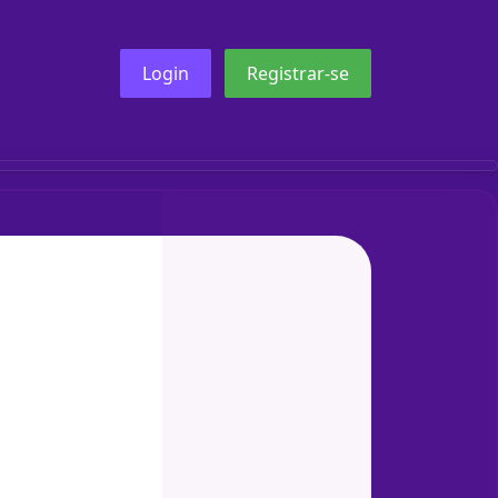
Login
Registrar-se