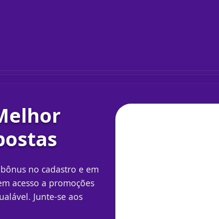
Melhor
postas
 bônus no cadastro e em
tem acesso a promoções
ualável. Junte-se aos