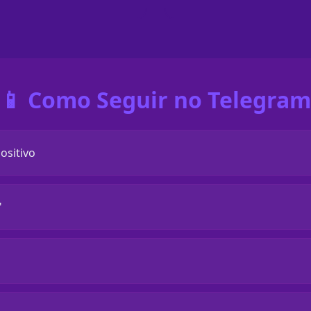
📱 Como Seguir no Telegram
ositivo
"