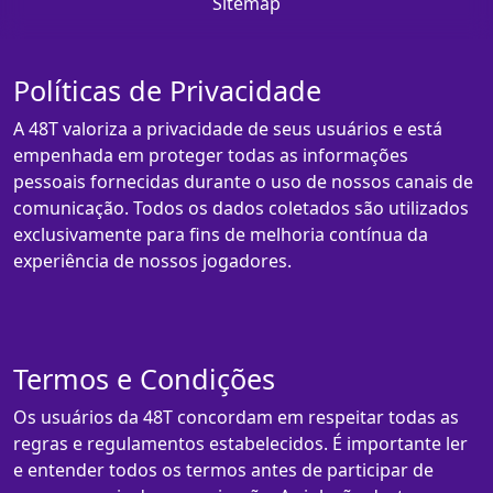
Sitemap
Políticas de Privacidade
A 48T valoriza a privacidade de seus usuários e está
empenhada em proteger todas as informações
pessoais fornecidas durante o uso de nossos canais de
comunicação. Todos os dados coletados são utilizados
exclusivamente para fins de melhoria contínua da
experiência de nossos jogadores.
Termos e Condições
Os usuários da 48T concordam em respeitar todas as
regras e regulamentos estabelecidos. É importante ler
e entender todos os termos antes de participar de