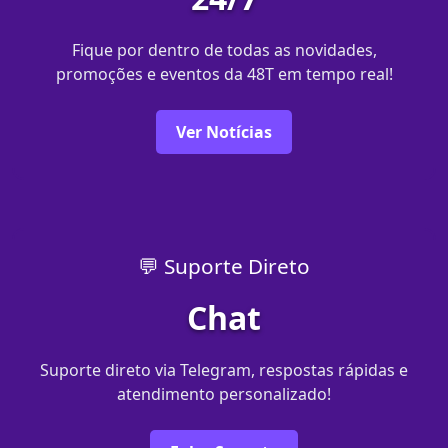
Fique por dentro de todas as novidades,
promoções e eventos da 48T em tempo real!
Ver Notícias
💬 Suporte Direto
Chat
Suporte direto via Telegram, respostas rápidas e
atendimento personalizado!