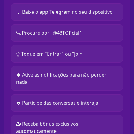
📱 Baixe o app Telegram no seu dispositivo
🔍 Procure por "@48TOficial"
👆 Toque em "Entrar" ou "Join"
🔔 Ative as notificações para não perder
nada
💬 Participe das conversas e interaja
🎁 Receba bônus exclusivos
automaticamente