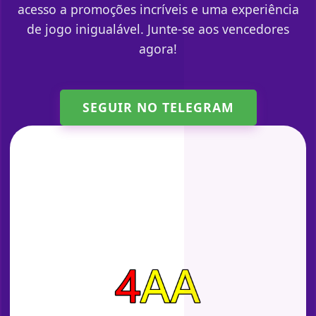
acesso a promoções incríveis e uma experiência
de jogo inigualável. Junte-se aos vencedores
agora!
SEGUIR NO TELEGRAM