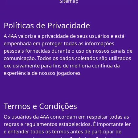
Sitemap
Políticas de Privacidade
A 4AA valoriza a privacidade de seus usuários e está
empenhada em proteger todas as informações
pessoais fornecidas durante o uso de nossos canais de
comunicação. Todos os dados coletados são utilizados
exclusivamente para fins de melhoria contínua da
experiência de nossos jogadores.
Termos e Condições
Os usuários da 4AA concordam em respeitar todas as
regras e regulamentos estabelecidos. É importante ler
e entender todos os termos antes de participar de