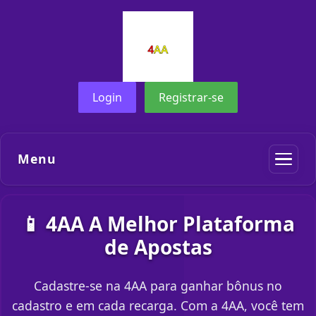
Login
Registrar-se
Menu
📱 4AA A Melhor Plataforma
de Apostas
Cadastre-se na 4AA para ganhar bônus no
cadastro e em cada recarga. Com a 4AA, você tem