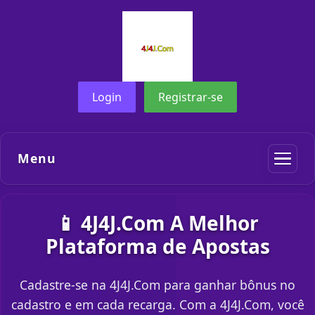
Login
Registrar-se
Menu
📱 4J4J.Com A Melhor
Plataforma de Apostas
Cadastre-se na 4J4J.Com para ganhar bônus no
cadastro e em cada recarga. Com a 4J4J.Com, você