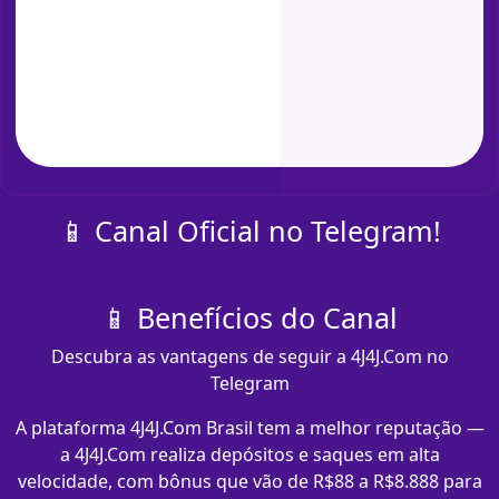
📱 Canal Oficial no Telegram!
📱 Benefícios do Canal
Descubra as vantagens de seguir a 4J4J.Com no
Telegram
A plataforma 4J4J.Com Brasil tem a melhor reputação —
a 4J4J.Com realiza depósitos e saques em alta
velocidade, com bônus que vão de R$88 a R$8.888 para