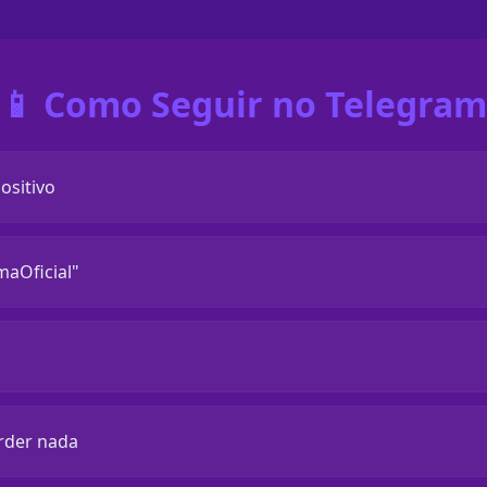
📱 Como Seguir no Telegram
ositivo
maOficial"
erder nada