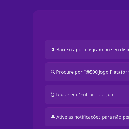
📱 Baixe o app Telegram no seu disp
🔍 Procure por "@500 Jogo Platafor
👆 Toque em "Entrar" ou "Join"
🔔 Ative as notificações para não p