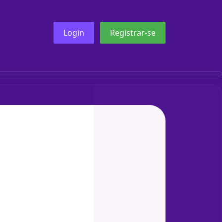
Login
Registrar-se