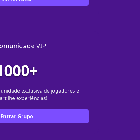
Comunidade VIP
1000+
unidade exclusiva de jogadores e
rtilhe experiências!
Entrar Grupo