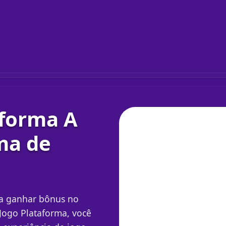
aforma A
ma de
ra ganhar bônus no
Jogo Plataforma, você