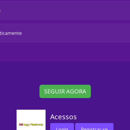
a
aticamente
SEGUIR AGORA
Acessos
Login
Registrar-se