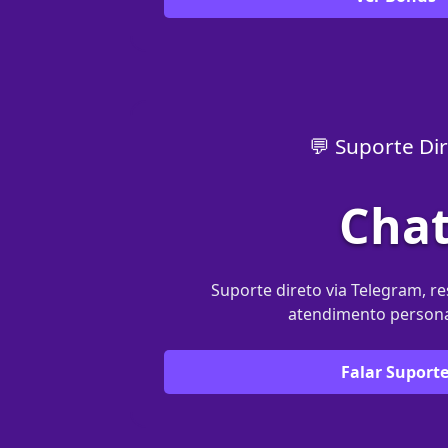
💬 Suporte Di
Cha
Suporte direto via Telegram, r
atendimento persona
Falar Suport