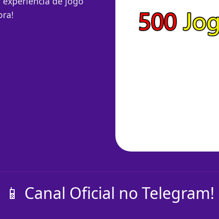
 experiência de jogo
ora!
📱 Canal Oficial no Telegram!