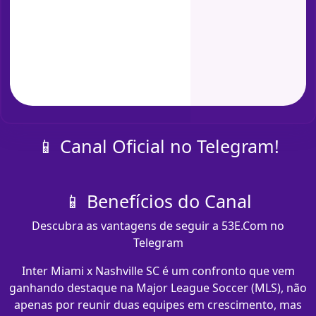
📱 Canal Oficial no Telegram!
📱 Benefícios do Canal
Descubra as vantagens de seguir a 53E.Com no
Telegram
Inter Miami x Nashville SC é um confronto que vem
ganhando destaque na Major League Soccer (MLS), não
apenas por reunir duas equipes em crescimento, mas