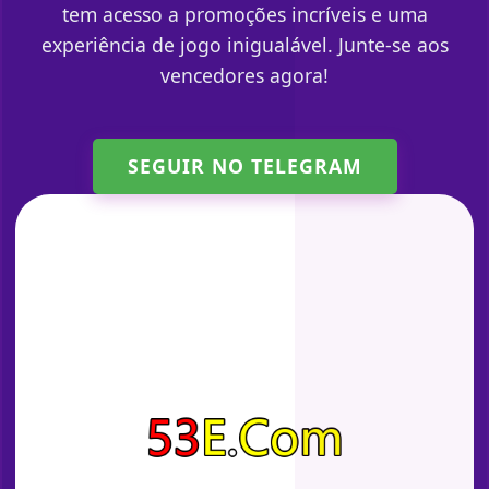
tem acesso a promoções incríveis e uma
experiência de jogo inigualável. Junte-se aos
vencedores agora!
SEGUIR NO TELEGRAM