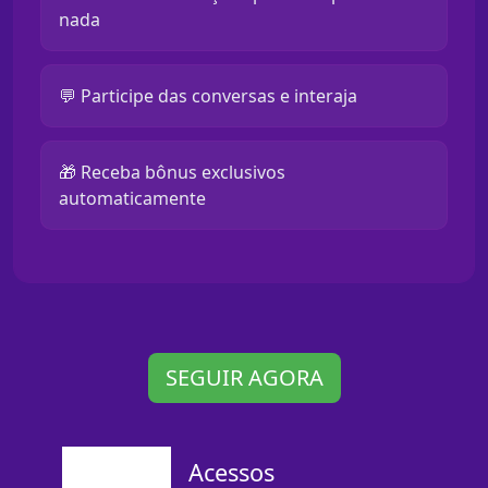
nada
💬 Participe das conversas e interaja
🎁 Receba bônus exclusivos
automaticamente
SEGUIR AGORA
Acessos