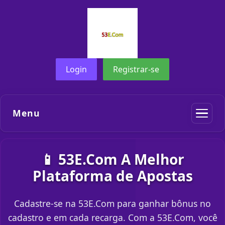
Login
Registrar-se
Menu
📱 53E.Com A Melhor
Plataforma de Apostas
Cadastre-se na 53E.Com para ganhar bônus no
cadastro e em cada recarga. Com a 53E.Com, você