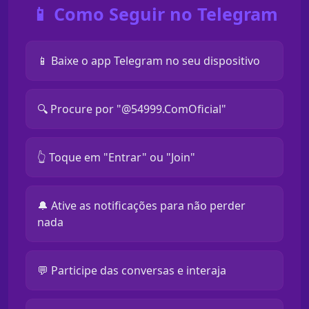
📱 Como Seguir no Telegram
📱 Baixe o app Telegram no seu dispositivo
🔍 Procure por "@54999.ComOficial"
👆 Toque em "Entrar" ou "Join"
🔔 Ative as notificações para não perder
nada
💬 Participe das conversas e interaja