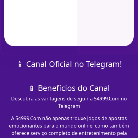
📱 Canal Oficial no Telegram!
📱 Benefícios do Canal
Descubra as vantagens de seguir a 54999.Com no
Telegram
A 54999.Com não apenas trouxe jogos de apostas
emocionantes para o mundo online, como também
oferece serviço completo de entretenimento pela