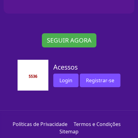
SEGUIR AGORA
Acessos
Login
Registrar-se
Políticas de Privacidade
Termos e Condições
Sitemap