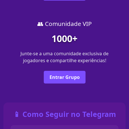
👥 Comunidade VIP
1000+
Junte-se a uma comunidade exclusiva de
jogadores e compartilhe experiências!
Entrar Grupo
📱 Como Seguir no Telegram