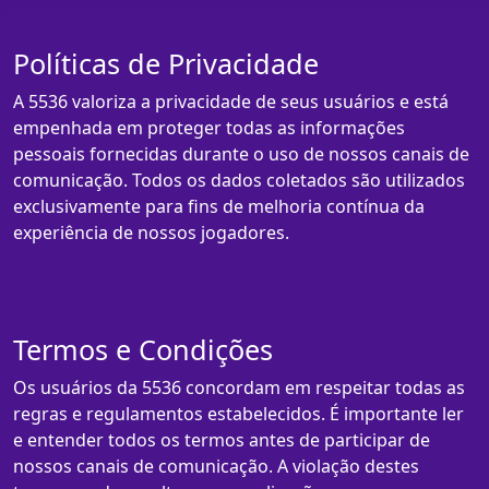
Políticas de Privacidade
A 5536 valoriza a privacidade de seus usuários e está
empenhada em proteger todas as informações
pessoais fornecidas durante o uso de nossos canais de
comunicação. Todos os dados coletados são utilizados
exclusivamente para fins de melhoria contínua da
experiência de nossos jogadores.
Termos e Condições
Os usuários da 5536 concordam em respeitar todas as
regras e regulamentos estabelecidos. É importante ler
e entender todos os termos antes de participar de
nossos canais de comunicação. A violação destes