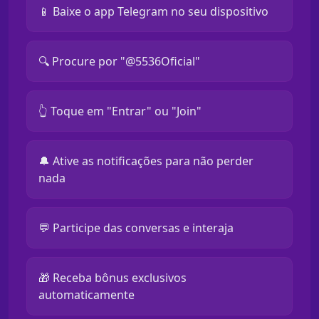
📱 Baixe o app Telegram no seu dispositivo
🔍 Procure por "@5536Oficial"
👆 Toque em "Entrar" ou "Join"
🔔 Ative as notificações para não perder
nada
💬 Participe das conversas e interaja
🎁 Receba bônus exclusivos
automaticamente