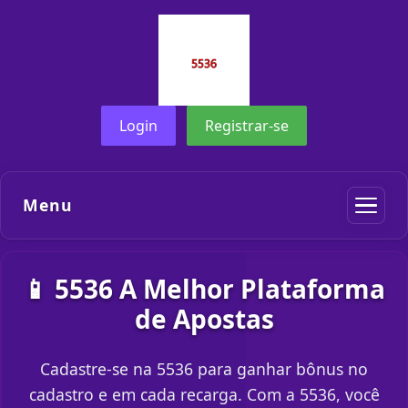
Login
Registrar-se
Menu
📱 5536 A Melhor Plataforma
de Apostas
Cadastre-se na 5536 para ganhar bônus no
cadastro e em cada recarga. Com a 5536, você