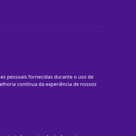
es pessoais fornecidas durante o uso de
elhoria contínua da experiência de nossos