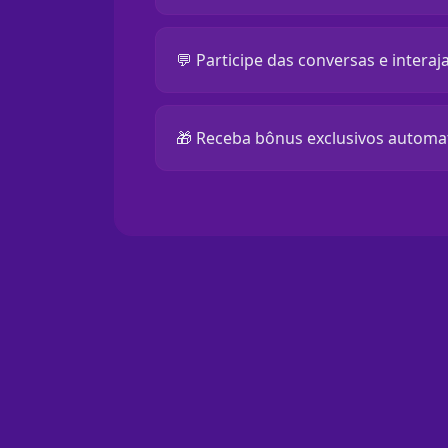
💬 Participe das conversas e interaj
🎁 Receba bônus exclusivos autom