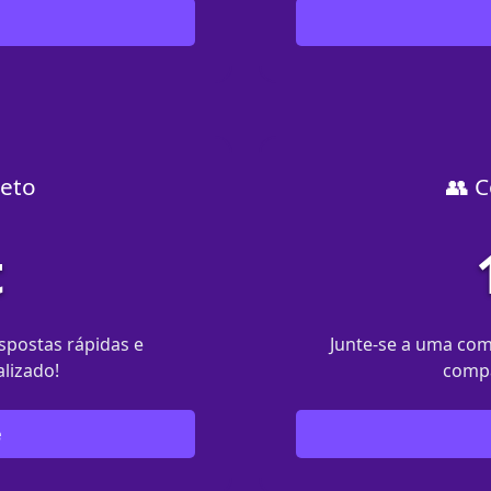
reto
👥 
t
espostas rápidas e
Junte-se a uma com
lizado!
compa
e