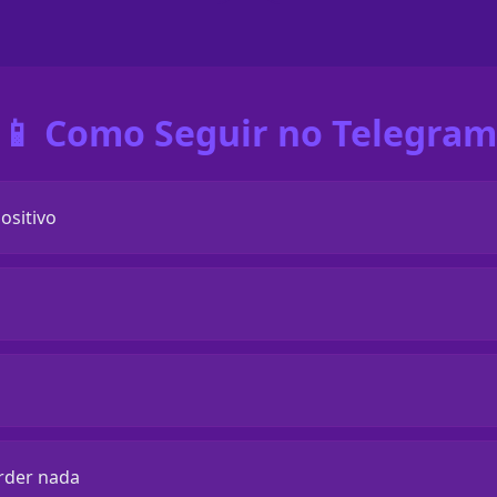
📱 Como Seguir no Telegram
ositivo
erder nada