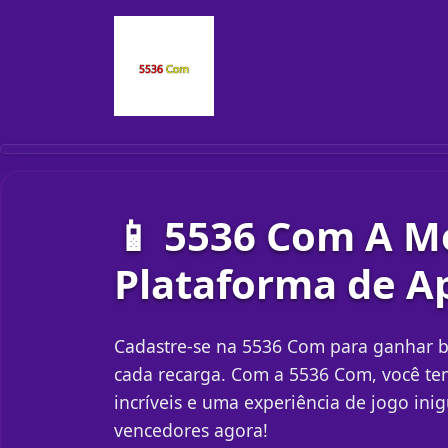
📱 5536 Com A M
Plataforma de A
Cadastre-se na 5536 Com para ganhar 
cada recarga. Com a 5536 Com, você t
incríveis e uma experiência de jogo inig
vencedores agora!