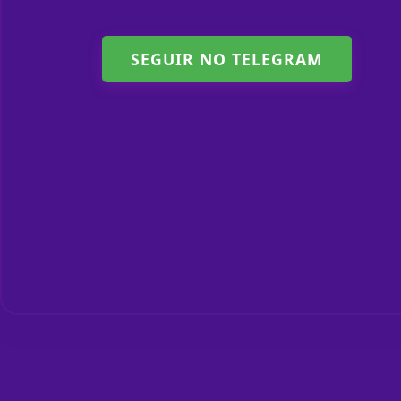
SEGUIR NO TELEGRAM