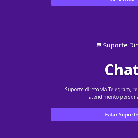
💬 Suporte Di
Cha
Suporte direto via Telegram, r
atendimento persona
Falar Suport