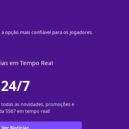
o a opção mais confiável para os jogadores.
cias em Tempo Real
24/7
e todas as novidades, promoções e
da 5567 em tempo real!
Ver Notícias