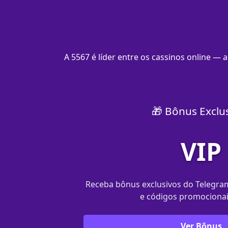
A 5567 é líder entre os cassinos online — 
🎁 Bônus Exclu
VIP
Receba bônus exclusivos do Telegra
e códigos promocionai
Ver Bônus