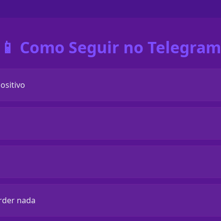
📱 Como Seguir no Telegram
ositivo
erder nada