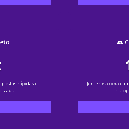
reto
👥 
t
espostas rápidas e
Junte-se a uma com
lizado!
compa
e