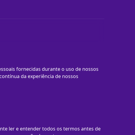
essoais fornecidas durante o uso de nossos
 contínua da experiência de nossos
nte ler e entender todos os termos antes de