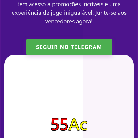
tem acesso a promoções incríveis e uma
experiência de jogo inigualável. Junte-se aos
vencedores agora!
SEGUIR NO TELEGRAM