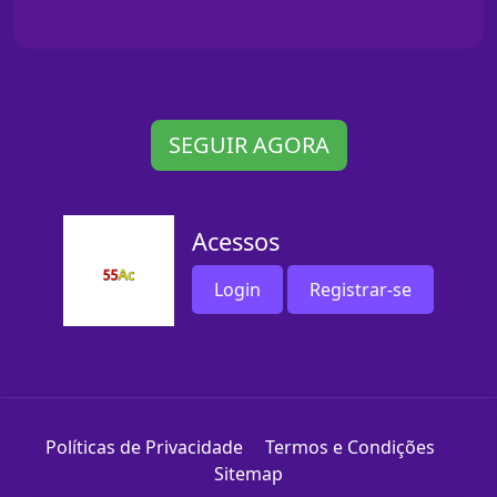
SEGUIR AGORA
Acessos
Login
Registrar-se
Políticas de Privacidade
Termos e Condições
Sitemap