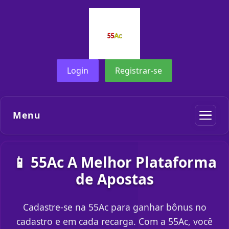
Login
Registrar-se
Menu
📱 55Ac A Melhor Plataforma
de Apostas
Cadastre-se na 55Ac para ganhar bônus no
cadastro e em cada recarga. Com a 55Ac, você