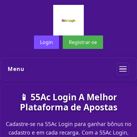
Login
Registrar-se
Menu
📱 55Ac Login A Melhor
Plataforma de Apostas
Cadastre-se na 55Ac Login para ganhar bônus no
cadastro e em cada recarga. Com a 55Ac Login,