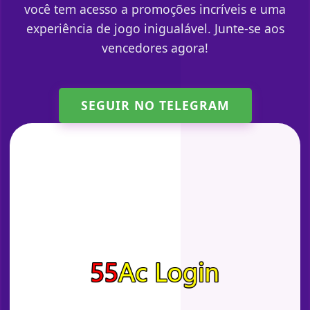
você tem acesso a promoções incríveis e uma
experiência de jogo inigualável. Junte-se aos
vencedores agora!
SEGUIR NO TELEGRAM