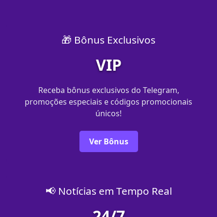
🎁 Bônus Exclusivos
VIP
Receba bônus exclusivos do Telegram,
promoções especiais e códigos promocionais
únicos!
Ver Bônus
📢 Notícias em Tempo Real
24/7