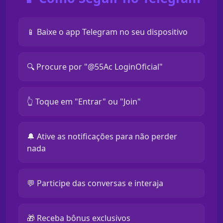
📱 Baixe o app Telegram no seu dispositivo
🔍 Procure por "@55Ac LoginOficial"
👆 Toque em "Entrar" ou "Join"
🔔 Ative as notificações para não perder
nada
💬 Participe das conversas e interaja
🎁 Receba bônus exclusivos