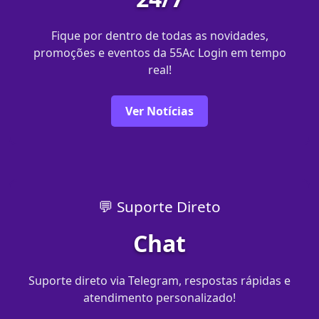
Fique por dentro de todas as novidades,
promoções e eventos da 55Ac Login em tempo
real!
Ver Notícias
💬 Suporte Direto
Chat
Suporte direto via Telegram, respostas rápidas e
atendimento personalizado!