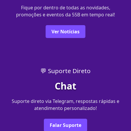
Fique por dentro de todas as novidades,
promoções e eventos da 55B em tempo real!
Ver Notícias
💬 Suporte Direto
Chat
Suporte direto via Telegram, respostas rápidas e
atendimento personalizado!
Falar Suporte