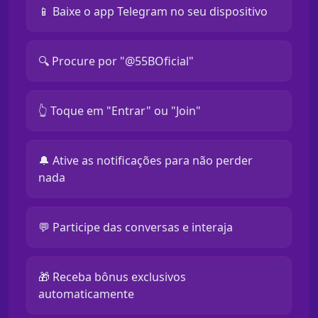
📱 Baixe o app Telegram no seu dispositivo
🔍 Procure por "@55BOficial"
👆 Toque em "Entrar" ou "Join"
🔔 Ative as notificações para não perder
nada
💬 Participe das conversas e interaja
🎁 Receba bônus exclusivos
automaticamente