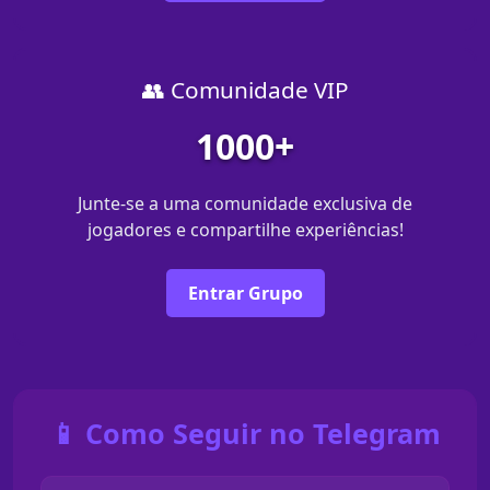
👥 Comunidade VIP
1000+
Junte-se a uma comunidade exclusiva de
jogadores e compartilhe experiências!
Entrar Grupo
📱 Como Seguir no Telegram