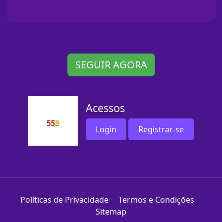
SEGUIR AGORA
Acessos
Login
Registrar-se
Políticas de Privacidade
Termos e Condições
Sitemap