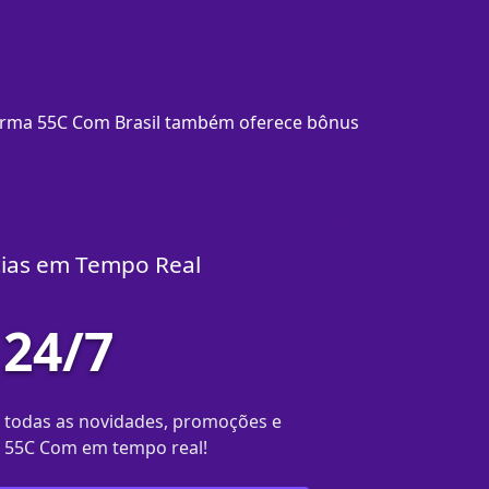
forma 55C Com Brasil também oferece bônus
cias em Tempo Real
24/7
e todas as novidades, promoções e
 55C Com em tempo real!