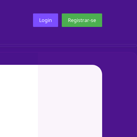
Login
Registrar-se