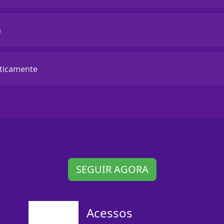
a
aticamente
SEGUIR AGORA
Acessos