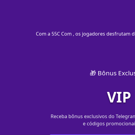
Com a 55C Com , os jogadores desfrutam d
🎁 Bônus Exclu
VIP
Receba bônus exclusivos do Telegra
e códigos promocionai