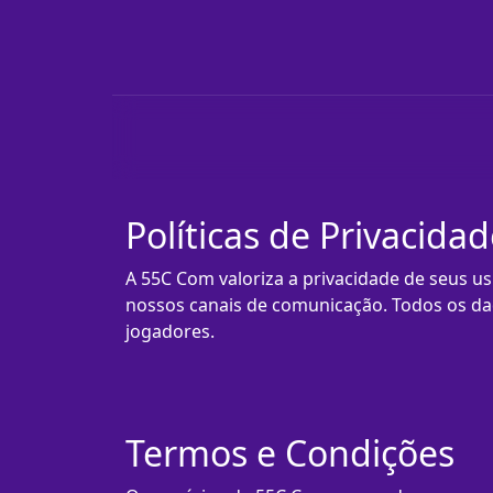
Políticas de Privacida
A 55C Com valoriza a privacidade de seus 
nossos canais de comunicação. Todos os dad
jogadores.
Termos e Condições