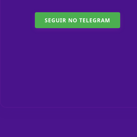
SEGUIR NO TELEGRAM