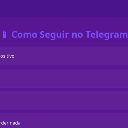
📱 Como Seguir no Telegram
ositivo
erder nada