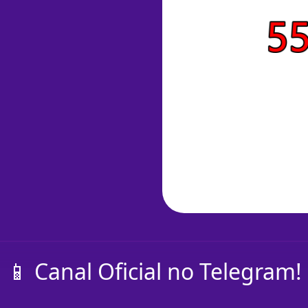
📱 Canal Oficial no Telegram!