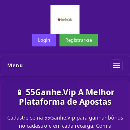
Login
Registrar-se
Menu
📱 55Ganhe.Vip A Melhor
Plataforma de Apostas
Cadastre-se na 55Ganhe.Vip para ganhar bônus
no cadastro e em cada recarga. Com a