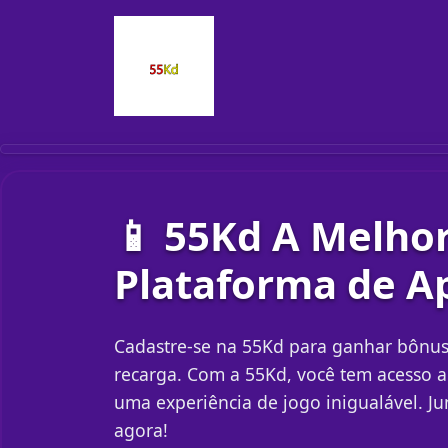
📱 55Kd A Melho
Plataforma de A
Cadastre-se na 55Kd para ganhar bônus
recarga. Com a 55Kd, você tem acesso a
uma experiência de jogo inigualável. J
agora!