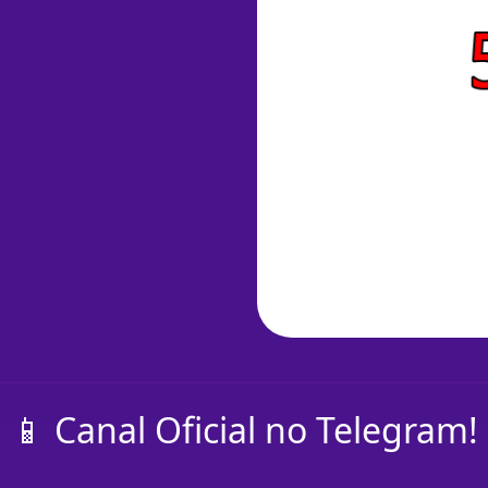
📱 Canal Oficial no Telegram!