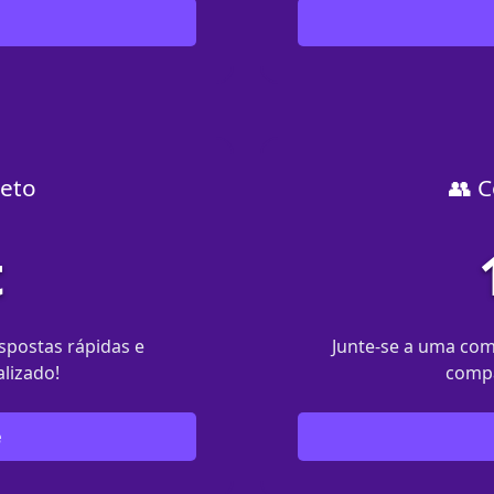
reto
👥 
t
espostas rápidas e
Junte-se a uma com
lizado!
compa
e