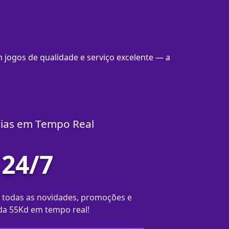
ogos de qualidade e serviço excelente — a
cias em Tempo Real
24/7
e todas as novidades, promoções e
da 55Kd em tempo real!