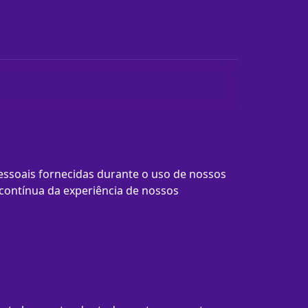
essoais fornecidas durante o uso de nossos
 contínua da experiência de nossos