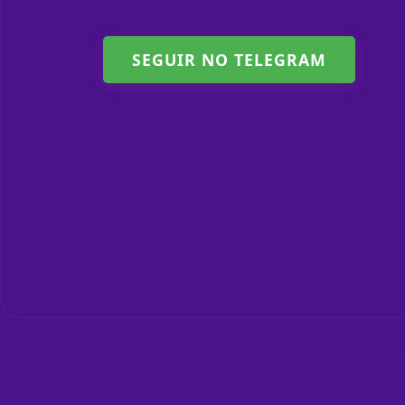
SEGUIR NO TELEGRAM