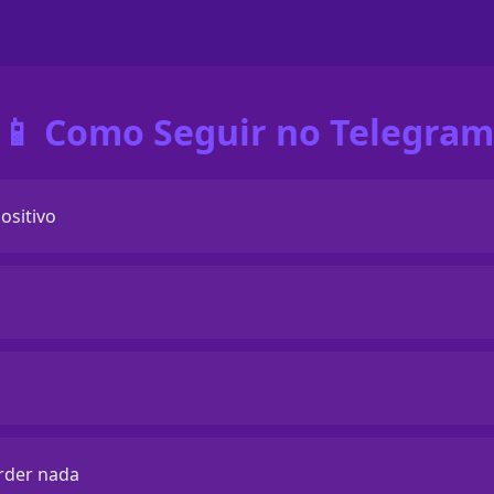
📱 Como Seguir no Telegram
ositivo
erder nada