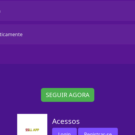
a
aticamente
SEGUIR AGORA
Acessos
Login
Registrar-se