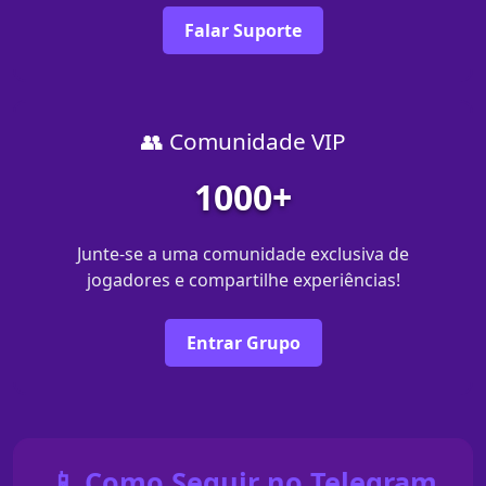
Falar Suporte
👥 Comunidade VIP
1000+
Junte-se a uma comunidade exclusiva de
jogadores e compartilhe experiências!
Entrar Grupo
📱 Como Seguir no Telegram