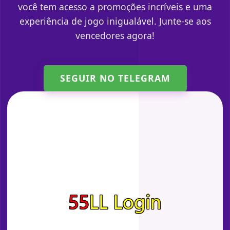
você tem acesso a promoções incríveis e uma
experiência de jogo inigualável. Junte-se aos
vencedores agora!
SEGUIR NO TELEGRAM