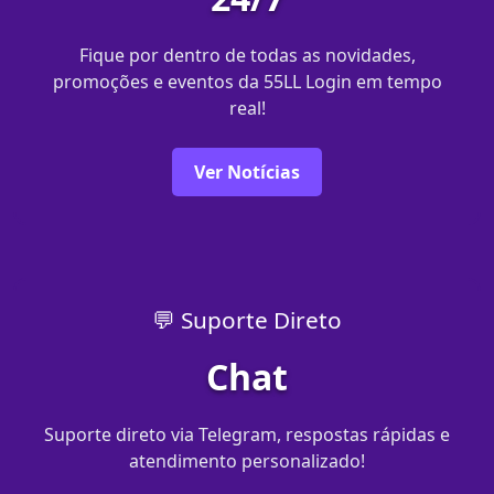
Fique por dentro de todas as novidades,
promoções e eventos da 55LL Login em tempo
real!
Ver Notícias
💬 Suporte Direto
Chat
Suporte direto via Telegram, respostas rápidas e
atendimento personalizado!