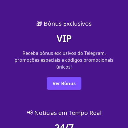
🎁 Bônus Exclusivos
VIP
Receba bônus exclusivos do Telegram,
promoções especiais e códigos promocionais
únicos!
Ver Bônus
📢 Notícias em Tempo Real
24/7