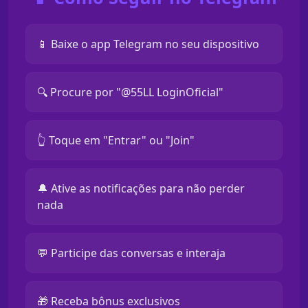
📱 Baixe o app Telegram no seu dispositivo
🔍 Procure por "@55LL LoginOficial"
👆 Toque em "Entrar" ou "Join"
🔔 Ative as notificações para não perder
nada
💬 Participe das conversas e interaja
🎁 Receba bônus exclusivos