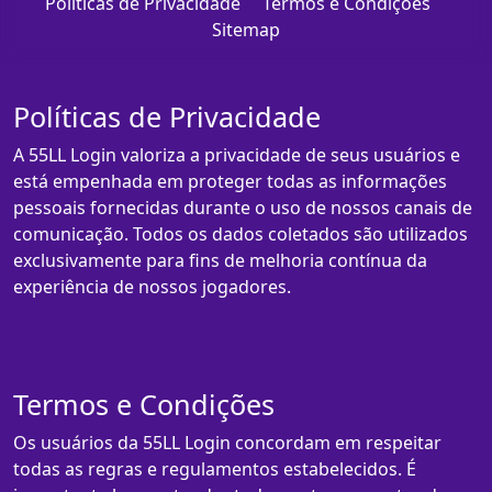
Políticas de Privacidade
Termos e Condições
Sitemap
Políticas de Privacidade
A 55LL Login valoriza a privacidade de seus usuários e
está empenhada em proteger todas as informações
pessoais fornecidas durante o uso de nossos canais de
comunicação. Todos os dados coletados são utilizados
exclusivamente para fins de melhoria contínua da
experiência de nossos jogadores.
Termos e Condições
Os usuários da 55LL Login concordam em respeitar
todas as regras e regulamentos estabelecidos. É