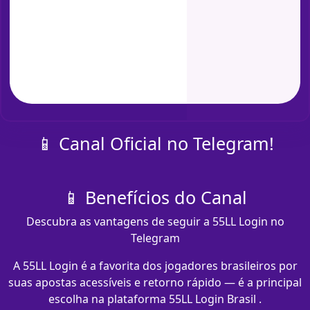
📱 Canal Oficial no Telegram!
📱 Benefícios do Canal
Descubra as vantagens de seguir a 55LL Login no
Telegram
A 55LL Login é a favorita dos jogadores brasileiros por
suas apostas acessíveis e retorno rápido — é a principal
escolha na plataforma 55LL Login Brasil .