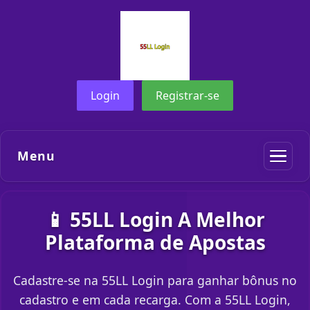
Login
Registrar-se
Menu
📱 55LL Login A Melhor
Plataforma de Apostas
Cadastre-se na 55LL Login para ganhar bônus no
cadastro e em cada recarga. Com a 55LL Login,