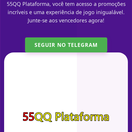
55QQ Plataforma, você tem acesso a promoções
incríveis e uma experiência de jogo inigualável.
Junte-se aos vencedores agora!
SEGUIR NO TELEGRAM