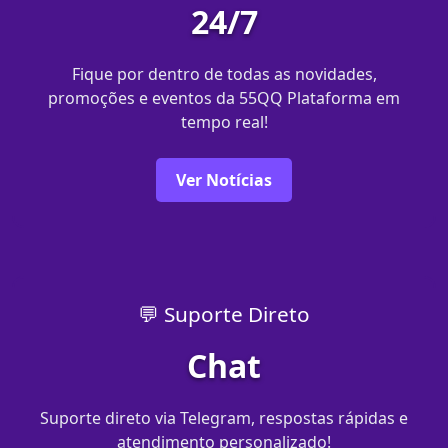
24/7
Fique por dentro de todas as novidades,
promoções e eventos da 55QQ Plataforma em
tempo real!
Ver Notícias
💬 Suporte Direto
Chat
Suporte direto via Telegram, respostas rápidas e
atendimento personalizado!