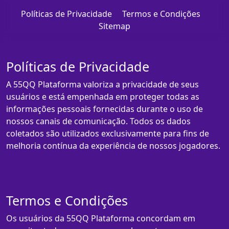
Políticas de Privacidade
Termos e Condições
Sitemap
Políticas de Privacidade
A 55QQ Plataforma valoriza a privacidade de seus
usuários e está empenhada em proteger todas as
informações pessoais fornecidas durante o uso de
nossos canais de comunicação. Todos os dados
coletados são utilizados exclusivamente para fins de
melhoria contínua da experiência de nossos jogadores.
Termos e Condições
Os usuários da 55QQ Plataforma concordam em