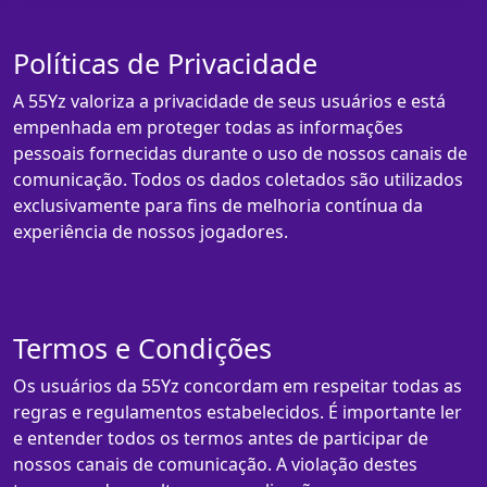
Políticas de Privacidade
A 55Yz valoriza a privacidade de seus usuários e está
empenhada em proteger todas as informações
pessoais fornecidas durante o uso de nossos canais de
comunicação. Todos os dados coletados são utilizados
exclusivamente para fins de melhoria contínua da
experiência de nossos jogadores.
Termos e Condições
Os usuários da 55Yz concordam em respeitar todas as
regras e regulamentos estabelecidos. É importante ler
e entender todos os termos antes de participar de
nossos canais de comunicação. A violação destes