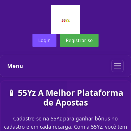
Login
Registrar-se
Menu
📱 55Yz A Melhor Plataforma
de Apostas
Cadastre-se na 55Yz para ganhar bônus no
cadastro e em cada recarga. Com a 55Yz, você tem