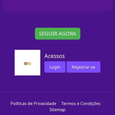
SEGUIR AGORA
Acessos
Login
Registrar-se
Políticas de Privacidade
Termos e Condições
Sitemap