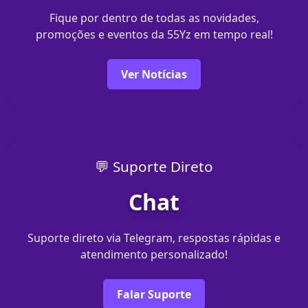
Fique por dentro de todas as novidades,
promoções e eventos da 55Yz em tempo real!
Ver Notícias
💬 Suporte Direto
Chat
Suporte direto via Telegram, respostas rápidas e
atendimento personalizado!
Falar Suporte