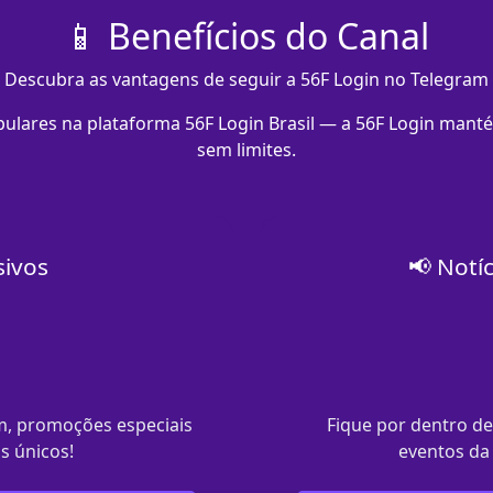
📱 Benefícios do Canal
Descubra as vantagens de seguir a 56F Login no Telegram
pulares na plataforma 56F Login Brasil — a 56F Login manté
sem limites.
sivos
📢 Notí
m, promoções especiais
Fique por dentro d
s únicos!
eventos da