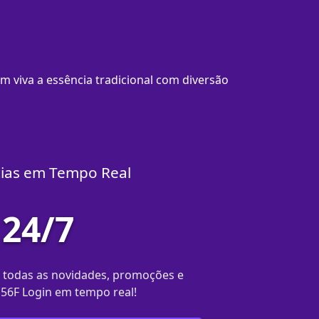
m viva a essência tradicional com diversão
cias em Tempo Real
24/7
e todas as novidades, promoções e
 56F Login em tempo real!