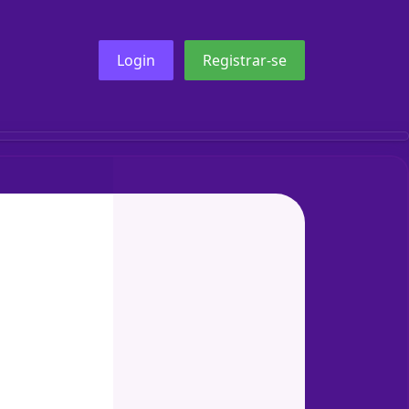
Login
Registrar-se