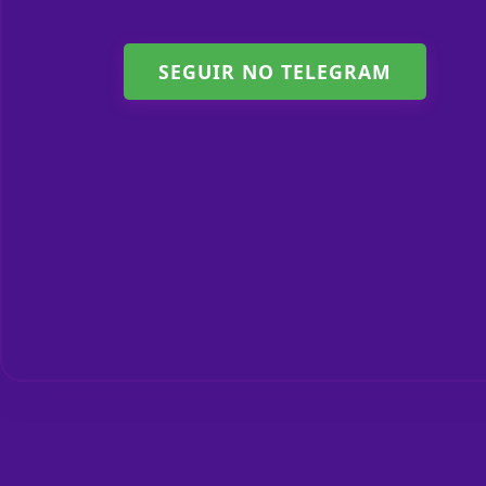
SEGUIR NO TELEGRAM