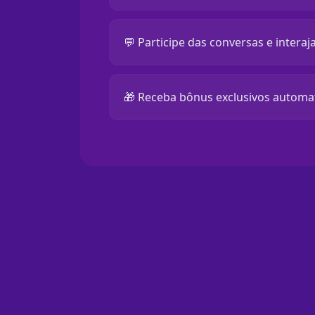
💬 Participe das conversas e interaj
🎁 Receba bônus exclusivos autom