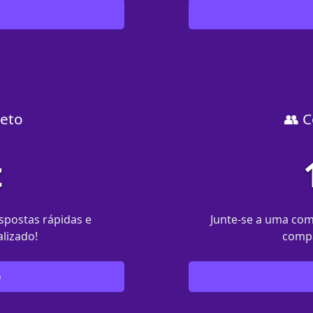
reto
👥 
t
espostas rápidas e
Junte-se a uma com
lizado!
compa
e