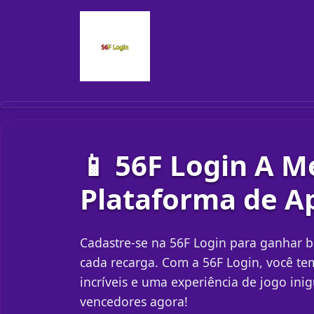
📱 56F Login A M
Plataforma de A
Cadastre-se na 56F Login para ganhar 
cada recarga. Com a 56F Login, você t
incríveis e uma experiência de jogo inig
vencedores agora!