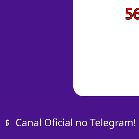
📱 Canal Oficial no Telegram!