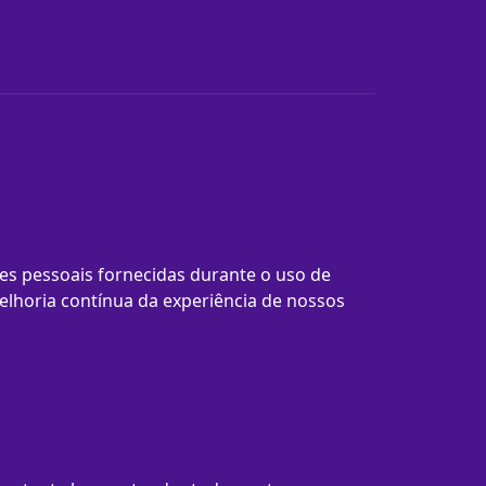
es pessoais fornecidas durante o uso de
elhoria contínua da experiência de nossos