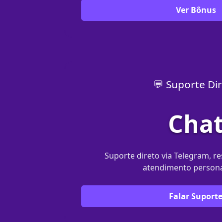
Ver Bônus
💬 Suporte Di
Cha
Suporte direto via Telegram, r
atendimento persona
Falar Suport