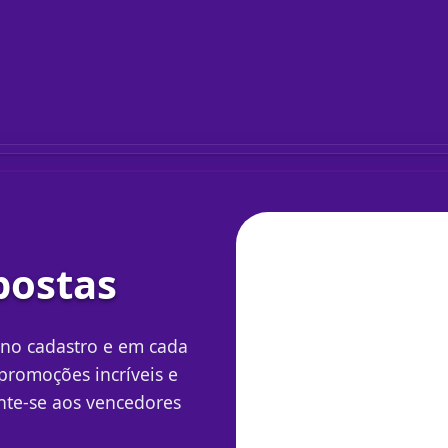
postas
no cadastro e em cada
promoções incríveis e
unte-se aos vencedores