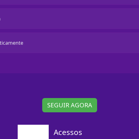
a
aticamente
SEGUIR AGORA
Acessos