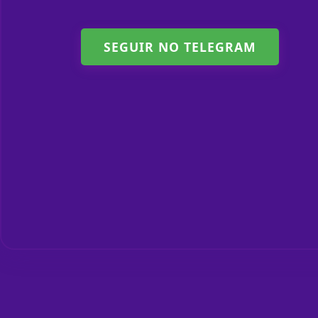
SEGUIR NO TELEGRAM