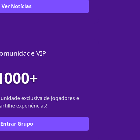
Ver Notícias
Comunidade VIP
1000+
unidade exclusiva de jogadores e
rtilhe experiências!
Entrar Grupo