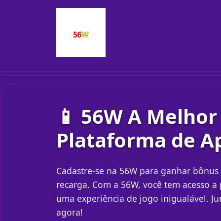
📱 56W A Melhor
Plataforma de A
Cadastre-se na 56W para ganhar bônus 
recarga. Com a 56W, você tem acesso a 
uma experiência de jogo inigualável. J
agora!