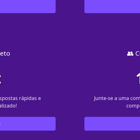
reto
👥 
t
espostas rápidas e
Junte-se a uma com
lizado!
compa
e