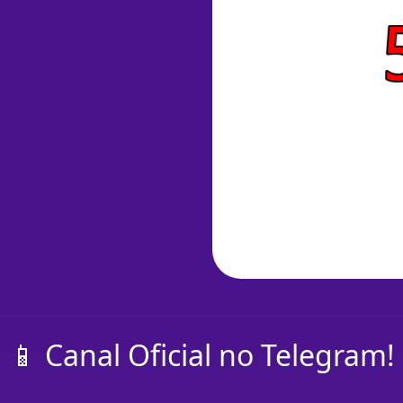
📱 Canal Oficial no Telegram!