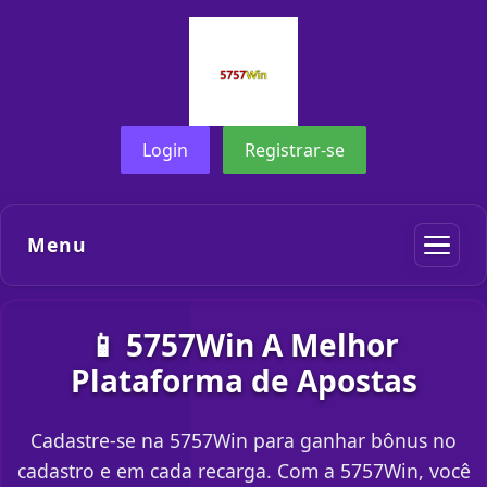
Login
Registrar-se
Menu
📱 5757Win A Melhor
Plataforma de Apostas
Cadastre-se na 5757Win para ganhar bônus no
cadastro e em cada recarga. Com a 5757Win, você