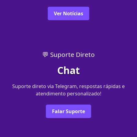
Ver Notícias
💬 Suporte Direto
Chat
Suporte direto via Telegram, respostas rápidas e
atendimento personalizado!
Falar Suporte