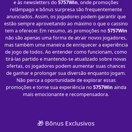
e às newsletters do
5757Win
, onde promoções
relâmpago e bônus surpresa são frequentemente
anunciados. Assim, os jogadores podem garantir que
estão sempre aproveitando ao máximo o que o cassino
tem a oferecer. Em resumo, as promoções no
5757Win
não são apenas uma forma de atrair novos jogadores,
mas também uma maneira de enriquecer a experiência
de jogo de todos. Ao entender como funcionam, como
tirá-las partido e mantendo-se atualizado sobre novas
ofertas, os jogadores podem aumentar suas chances
de ganhar e prolongar sua diversão enquanto jogam.
Não perca a oportunidade de explorar essas
promoções e torne sua experiência no
5757Win
ainda
mais emocionante e recompensadora.
🎁 Bônus Exclusivos