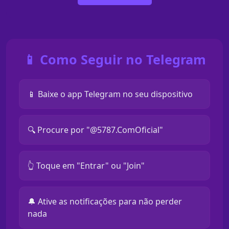
📱 Como Seguir no Telegram
📱 Baixe o app Telegram no seu dispositivo
🔍 Procure por "@5787.ComOficial"
👆 Toque em "Entrar" ou "Join"
🔔 Ative as notificações para não perder
nada