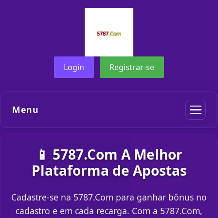
Login
Registrar-se
Menu
📱 5787.Com A Melhor
Plataforma de Apostas
Cadastre-se na 5787.Com para ganhar bônus no
cadastro e em cada recarga. Com a 5787.Com,