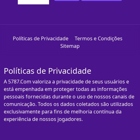
Políticas de Privacidade
Termos e Condições
Sitemap
Políticas de Privacidade
A 5787.Com valoriza a privacidade de seus usuários e
está empenhada em proteger todas as informações
pessoais fornecidas durante o uso de nossos canais de
comunicação. Todos os dados coletados são utilizados
exclusivamente para fins de melhoria contínua da
experiência de nossos jogadores.