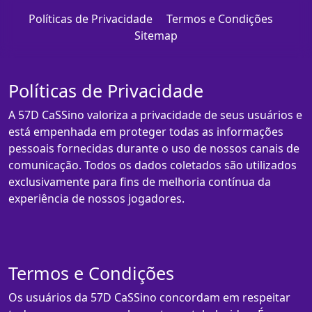
Políticas de Privacidade
Termos e Condições
Sitemap
Políticas de Privacidade
A 57D CaSSino valoriza a privacidade de seus usuários e
está empenhada em proteger todas as informações
pessoais fornecidas durante o uso de nossos canais de
comunicação. Todos os dados coletados são utilizados
exclusivamente para fins de melhoria contínua da
experiência de nossos jogadores.
Termos e Condições
Os usuários da 57D CaSSino concordam em respeitar