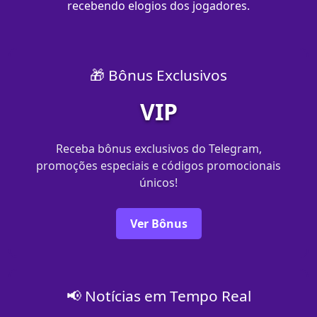
recebendo elogios dos jogadores.
🎁 Bônus Exclusivos
VIP
Receba bônus exclusivos do Telegram,
promoções especiais e códigos promocionais
únicos!
Ver Bônus
📢 Notícias em Tempo Real