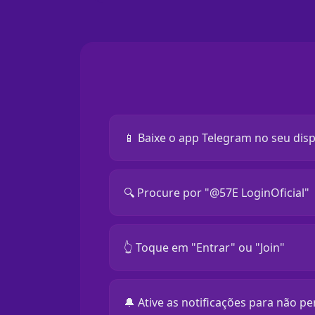
📱 Baixe o app Telegram no seu disp
🔍 Procure por "@57E LoginOficial"
👆 Toque em "Entrar" ou "Join"
🔔 Ative as notificações para não p