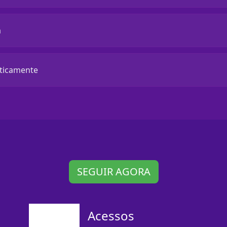
a
aticamente
SEGUIR AGORA
Acessos