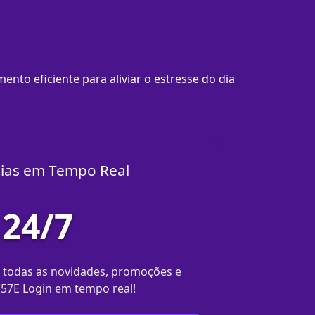
nto eficiente para aliviar o estresse do dia
cias em Tempo Real
24/7
e todas as novidades, promoções e
 57E Login em tempo real!