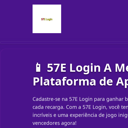
📱 57E Login A M
Plataforma de A
Cadastre-se na 57E Login para ganhar 
cada recarga. Com a 57E Login, você t
incríveis e uma experiência de jogo inig
vencedores agora!