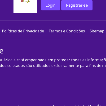
Login
Registrar-se
Políticas de Privacidade
Termos e Condições
Sitemap
de
 usuários e está empenhada em proteger todas as informaçõ
os coletados são utilizados exclusivamente para fins de m