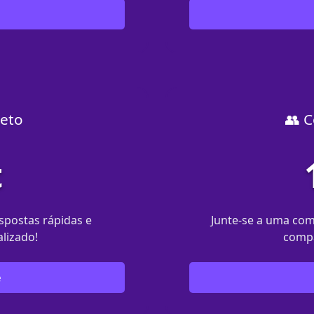
reto
👥 
t
espostas rápidas e
Junte-se a uma com
lizado!
compa
e