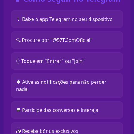
📱 Baixe o app Telegram no seu dispositivo
🔍 Procure por "@57T.ComOficial"
👆 Toque em "Entrar" ou "Join"
🔔 Ative as notificações para não perder
nada
💬 Participe das conversas e interaja
🎁 Receba bônus exclusivos