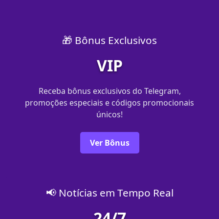
🎁 Bônus Exclusivos
VIP
Receba bônus exclusivos do Telegram,
promoções especiais e códigos promocionais
únicos!
Ver Bônus
📢 Notícias em Tempo Real
24/7