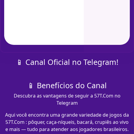
📱 Canal Oficial no Telegram!
📱 Benefícios do Canal
Descubra as vantagens de seguir a 57T.Com no
Telegram
Aqui você encontra uma grande variedade de jogos da
57T.Com : pôquer, caça-níqueis, bacará, crupiês ao vivo
e mais — tudo para atender aos jogadores brasileiros.