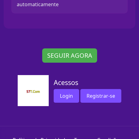
automaticamente
SEGUIR AGORA
Acessos
Login
Registrar-se