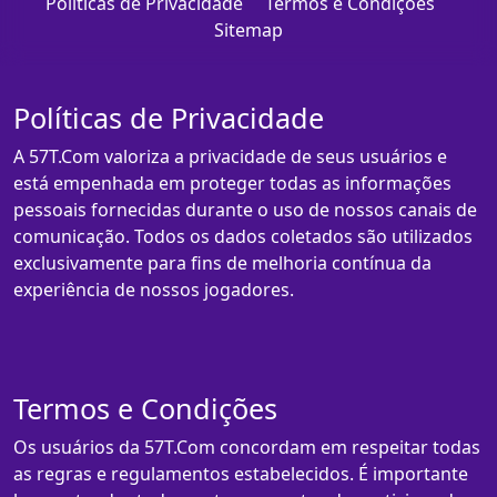
Políticas de Privacidade
Termos e Condições
Sitemap
Políticas de Privacidade
A 57T.Com valoriza a privacidade de seus usuários e
está empenhada em proteger todas as informações
pessoais fornecidas durante o uso de nossos canais de
comunicação. Todos os dados coletados são utilizados
exclusivamente para fins de melhoria contínua da
experiência de nossos jogadores.
Termos e Condições
Os usuários da 57T.Com concordam em respeitar todas
as regras e regulamentos estabelecidos. É importante