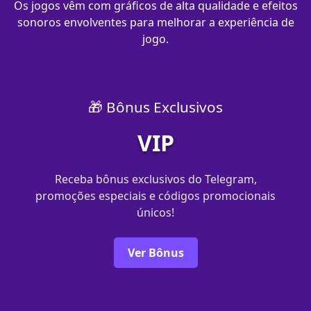
Os jogos vêm com gráficos de alta qualidade e efeitos
sonoros envolventes para melhorar a experiência de
jogo.
🎁 Bônus Exclusivos
VIP
Receba bônus exclusivos do Telegram,
promoções especiais e códigos promocionais
únicos!
Ver Bônus