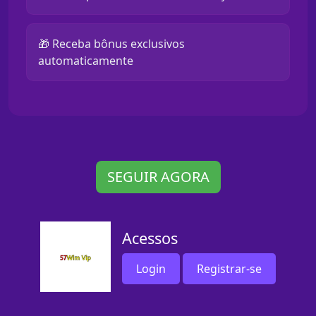
🎁 Receba bônus exclusivos
automaticamente
SEGUIR AGORA
Acessos
Login
Registrar-se