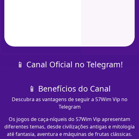
📱 Canal Oficial no Telegram!
📱 Benefícios do Canal
Descubra as vantagens de seguir a 57Wim Vip no
Telegram
Os jogos de caça-níqueis do 57Wim Vip apresentam
diferentes temas, desde civilizações antigas e mitologia
até fantasia, aventura e máquinas de frutas clássicas.