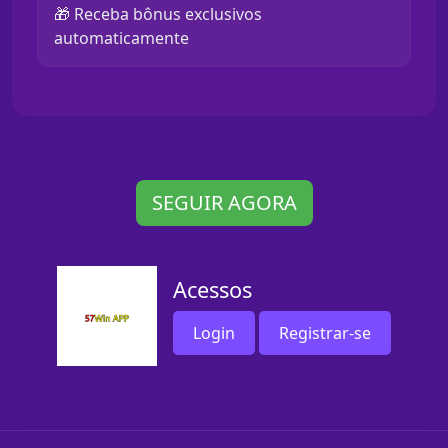
🎁 Receba bônus exclusivos
automaticamente
SEGUIR AGORA
Acessos
Login
Registrar-se