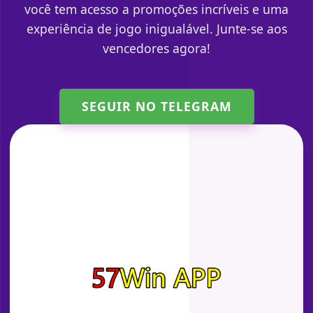
você tem acesso a promoções incríveis e uma
experiência de jogo inigualável. Junte-se aos
vencedores agora!
SEGUIR NO TELEGRAM