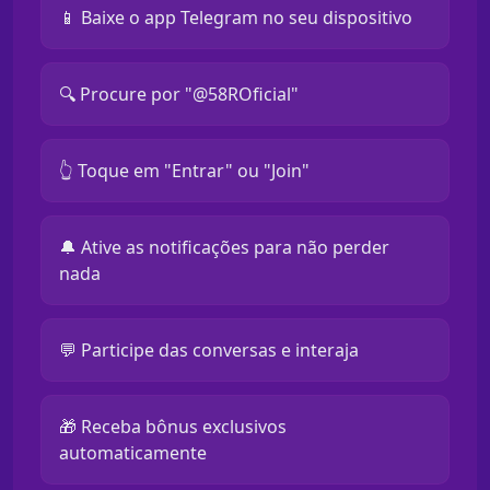
📱 Baixe o app Telegram no seu dispositivo
🔍 Procure por "@58ROficial"
👆 Toque em "Entrar" ou "Join"
🔔 Ative as notificações para não perder
nada
💬 Participe das conversas e interaja
🎁 Receba bônus exclusivos
automaticamente