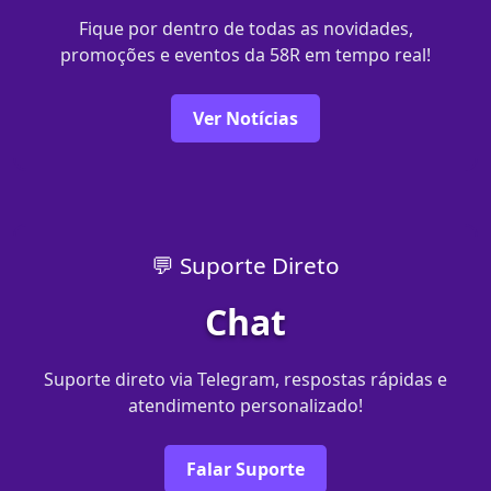
Fique por dentro de todas as novidades,
promoções e eventos da 58R em tempo real!
Ver Notícias
💬 Suporte Direto
Chat
Suporte direto via Telegram, respostas rápidas e
atendimento personalizado!
Falar Suporte