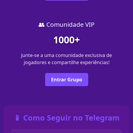
👥 Comunidade VIP
1000+
Junte-se a uma comunidade exclusiva de
jogadores e compartilhe experiências!
Entrar Grupo
📱 Como Seguir no Telegram