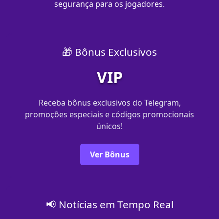
segurança para os jogadores.
🎁 Bônus Exclusivos
VIP
Receba bônus exclusivos do Telegram,
promoções especiais e códigos promocionais
únicos!
Ver Bônus
📢 Notícias em Tempo Real