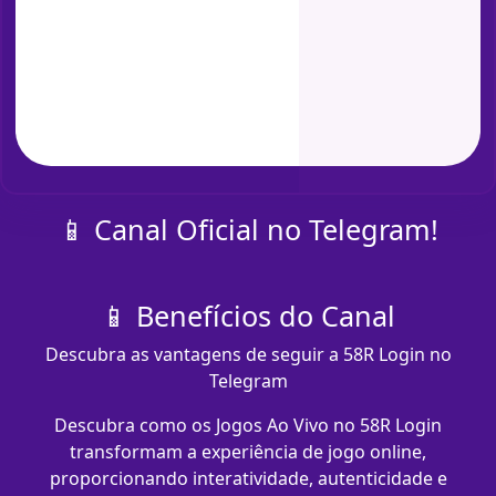
📱 Canal Oficial no Telegram!
📱 Benefícios do Canal
Descubra as vantagens de seguir a 58R Login no
Telegram
Descubra como os Jogos Ao Vivo no 58R Login
transformam a experiência de jogo online,
proporcionando interatividade, autenticidade e