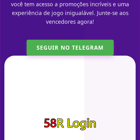
você tem acesso a promoções incríveis e uma
experiência de jogo inigualável. Junte-se aos
vencedores agora!
SEGUIR NO TELEGRAM