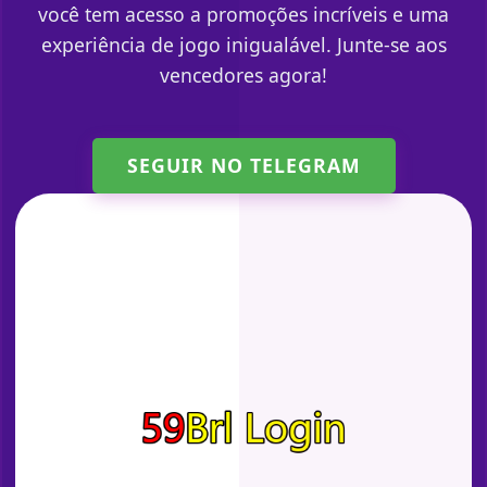
você tem acesso a promoções incríveis e uma
experiência de jogo inigualável. Junte-se aos
vencedores agora!
SEGUIR NO TELEGRAM