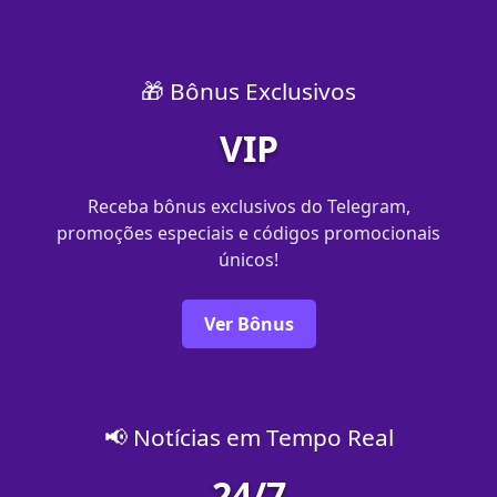
🎁 Bônus Exclusivos
VIP
Receba bônus exclusivos do Telegram,
promoções especiais e códigos promocionais
únicos!
Ver Bônus
📢 Notícias em Tempo Real
24/7