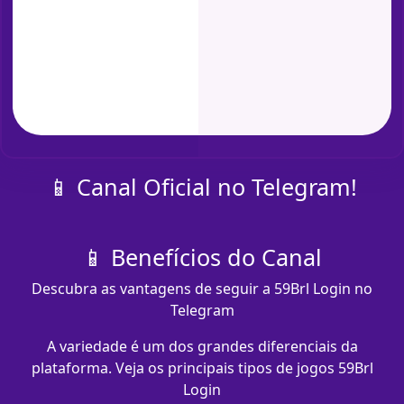
📱 Canal Oficial no Telegram!
📱 Benefícios do Canal
Descubra as vantagens de seguir a 59Brl Login no
Telegram
A variedade é um dos grandes diferenciais da
plataforma. Veja os principais tipos de jogos 59Brl
Login