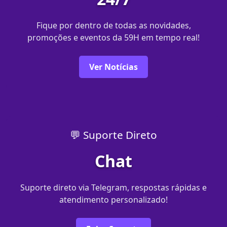
Fique por dentro de todas as novidades,
promoções e eventos da 59H em tempo real!
Ver Notícias
💬 Suporte Direto
Chat
Suporte direto via Telegram, respostas rápidas e
atendimento personalizado!