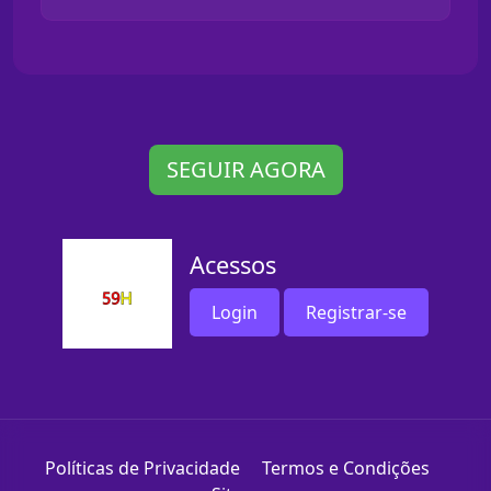
SEGUIR AGORA
Acessos
Login
Registrar-se
Políticas de Privacidade
Termos e Condições