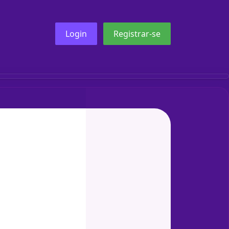
Login
Registrar-se