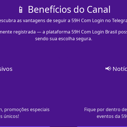
📱 Benefícios do Canal
scubra as vantagens de seguir a 59H Com Login no Teleg
ente registrada — a plataforma 59H Com Login Brasil possu
sendo sua escolha segura.
sivos
📢 Notí
m, promoções especiais
Fique por dentro d
s únicos!
eventos da 59