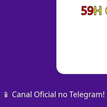
📱 Canal Oficial no Telegram!