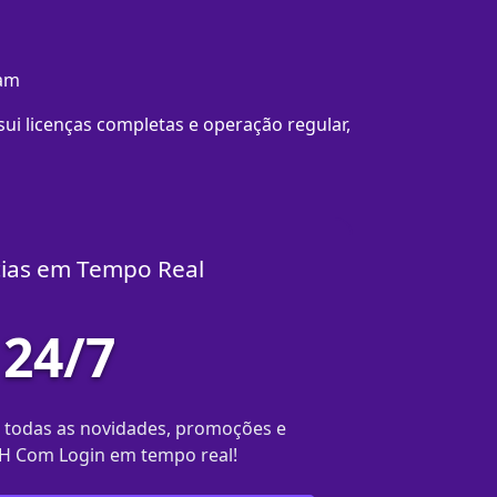
ram
i licenças completas e operação regular,
cias em Tempo Real
24/7
e todas as novidades, promoções e
H Com Login em tempo real!