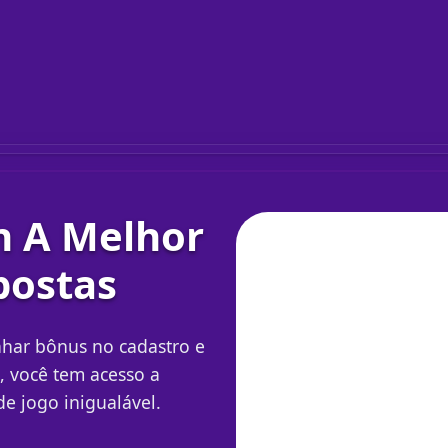
n A Melhor
postas
har bônus no cadastro e
 você tem acesso a
e jogo inigualável.