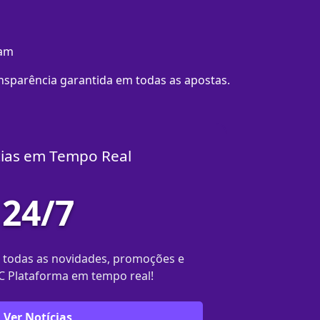
ram
nsparência garantida em todas as apostas.
cias em Tempo Real
24/7
e todas as novidades, promoções e
C Plataforma em tempo real!
Ver Notícias