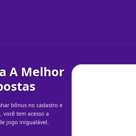
ma A Melhor
postas
nhar bônus no cadastro e
, você tem acesso a
e jogo inigualável.