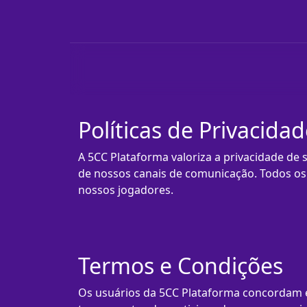
Políticas de Privacida
A 5CC Plataforma valoriza a privacidade de
de nossos canais de comunicação. Todos os 
nossos jogadores.
Termos e Condições
Os usuários da 5CC Plataforma concordam em