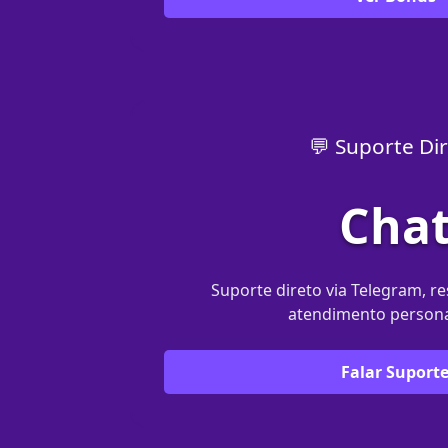
💬 Suporte Di
Cha
Suporte direto via Telegram, r
atendimento persona
Falar Suport