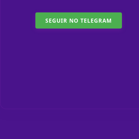
SEGUIR NO TELEGRAM