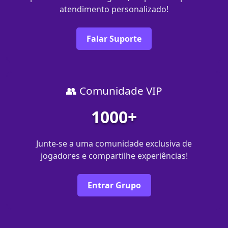
atendimento personalizado!
Falar Suporte
👥 Comunidade VIP
1000+
Junte-se a uma comunidade exclusiva de
jogadores e compartilhe experiências!
Entrar Grupo