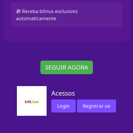
🎁 Receba bônus exclusivos
automaticamente
SEGUIR AGORA
Acessos
Login
Registrar-se