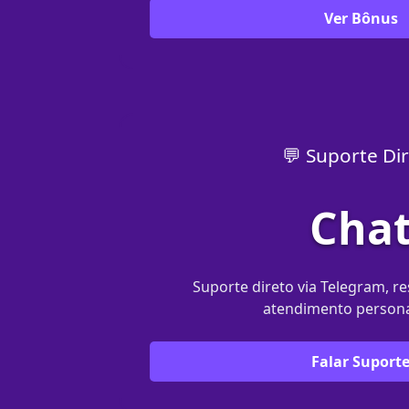
Ver Bônus
💬 Suporte Di
Cha
Suporte direto via Telegram, r
atendimento persona
Falar Suport