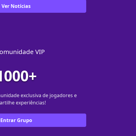
Ver Notícias
Comunidade VIP
1000+
unidade exclusiva de jogadores e
rtilhe experiências!
Entrar Grupo