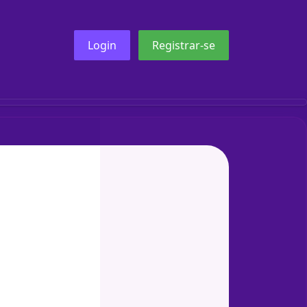
Login
Registrar-se