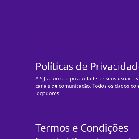
Políticas de Privacida
A 5JJ valoriza a privacidade de seus usuár
canais de comunicação. Todos os dados cole
jogadores.
Termos e Condições