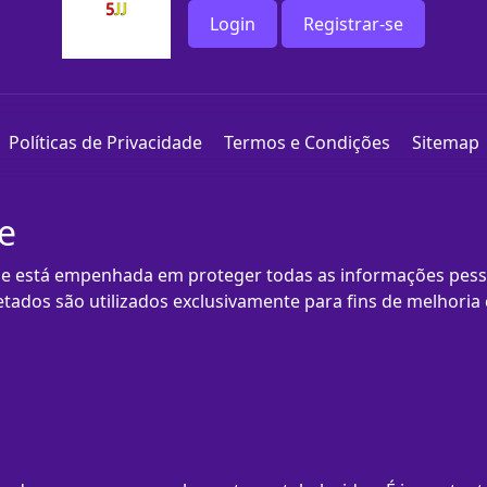
Login
Registrar-se
Políticas de Privacidade
Termos e Condições
Sitemap
de
ios e está empenhada em proteger todas as informações pes
tados são utilizados exclusivamente para fins de melhoria