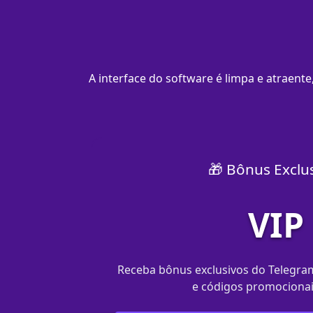
A interface do software é limpa e atraente,
🎁 Bônus Exclu
VIP
Receba bônus exclusivos do Telegra
e códigos promocionai