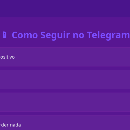
📱 Como Seguir no Telegram
ositivo
erder nada