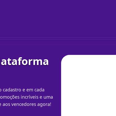
Plataforma
o cadastro e em cada
romoções incríveis e uma
se aos vencedores agora!