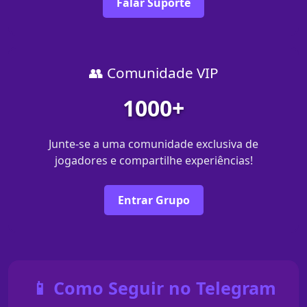
Falar Suporte
👥 Comunidade VIP
1000+
Junte-se a uma comunidade exclusiva de
jogadores e compartilhe experiências!
Entrar Grupo
📱 Como Seguir no Telegram