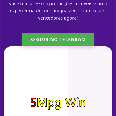
você tem acesso a promoções incríveis e uma
experiência de jogo inigualável. Junte-se aos
vencedores agora!
SEGUIR NO TELEGRAM