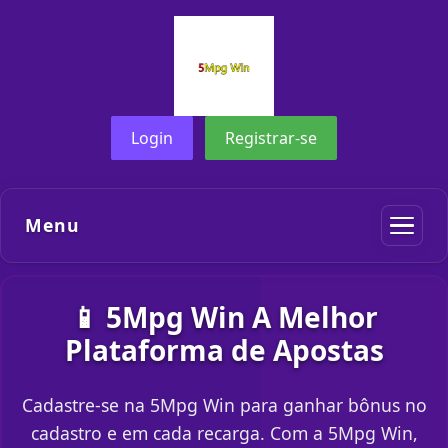
Login
Registrar-se
Menu
📱 5Mpg Win A Melhor
Plataforma de Apostas
Cadastre-se na 5Mpg Win para ganhar bônus no
cadastro e em cada recarga. Com a 5Mpg Win,