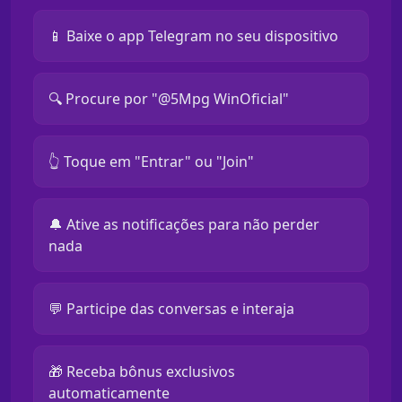
📱 Baixe o app Telegram no seu dispositivo
🔍 Procure por "@5Mpg WinOficial"
👆 Toque em "Entrar" ou "Join"
🔔 Ative as notificações para não perder
nada
💬 Participe das conversas e interaja
🎁 Receba bônus exclusivos
automaticamente