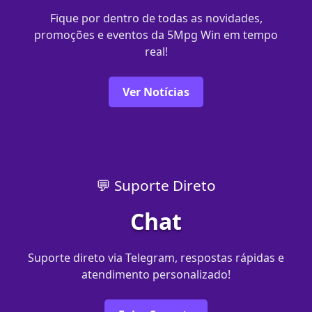
Fique por dentro de todas as novidades,
promoções e eventos da 5Mpg Win em tempo
real!
Ver Notícias
💬 Suporte Direto
Chat
Suporte direto via Telegram, respostas rápidas e
atendimento personalizado!