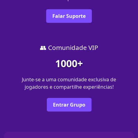
Falar Suporte
👥 Comunidade VIP
1000+
Junte-se a uma comunidade exclusiva de
jogadores e compartilhe experiências!
Entrar Grupo