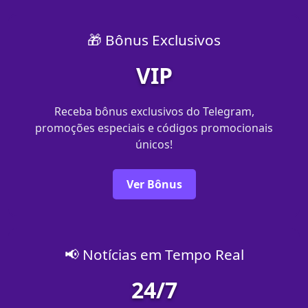
🎁 Bônus Exclusivos
VIP
Receba bônus exclusivos do Telegram,
promoções especiais e códigos promocionais
únicos!
Ver Bônus
📢 Notícias em Tempo Real
24/7