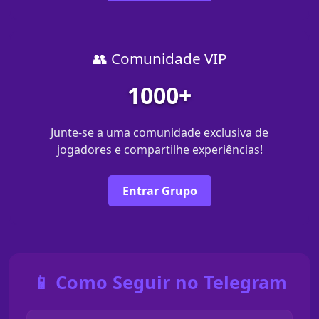
👥 Comunidade VIP
1000+
Junte-se a uma comunidade exclusiva de
jogadores e compartilhe experiências!
Entrar Grupo
📱 Como Seguir no Telegram