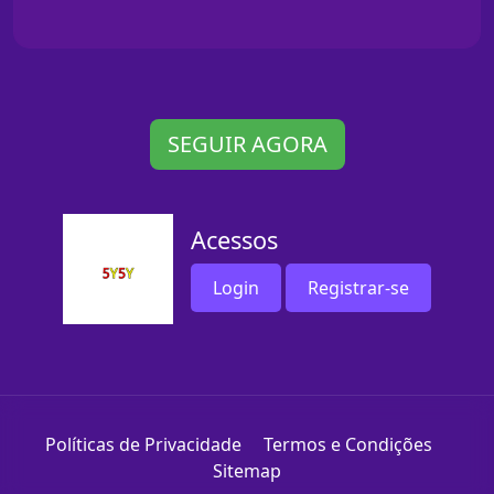
SEGUIR AGORA
Acessos
Login
Registrar-se
Políticas de Privacidade
Termos e Condições
Sitemap