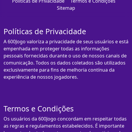
Políticas de Privacidade
Termos e Condições
Sitemap
Políticas de Privacidade
A 600Jogo valoriza a privacidade de seus usuários e está
empenhada em proteger todas as informações
pessoais fornecidas durante o uso de nossos canais de
comunicação. Todos os dados coletados são utilizados
exclusivamente para fins de melhoria contínua da
experiência de nossos jogadores.
Termos e Condições
Os usuários da 600Jogo concordam em respeitar todas
as regras e regulamentos estabelecidos. É importante