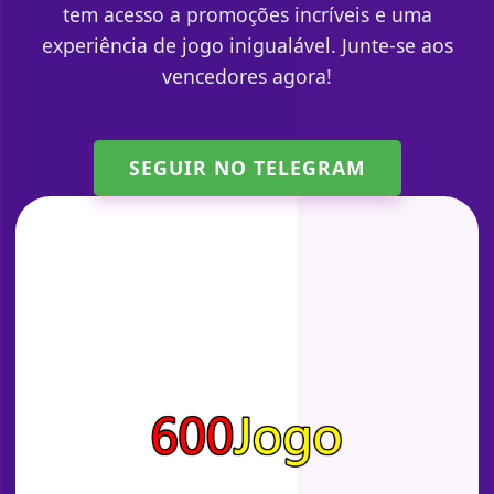
tem acesso a promoções incríveis e uma
experiência de jogo inigualável. Junte-se aos
vencedores agora!
SEGUIR NO TELEGRAM