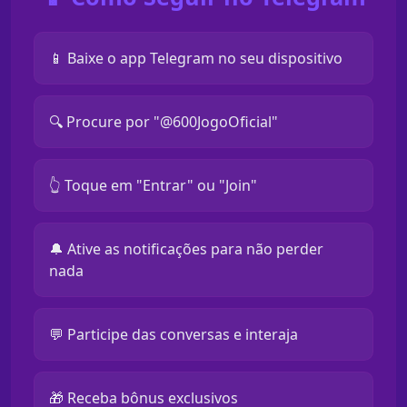
📱 Baixe o app Telegram no seu dispositivo
🔍 Procure por "@600JogoOficial"
👆 Toque em "Entrar" ou "Join"
🔔 Ative as notificações para não perder
nada
💬 Participe das conversas e interaja
🎁 Receba bônus exclusivos