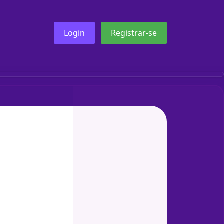
Login
Registrar-se