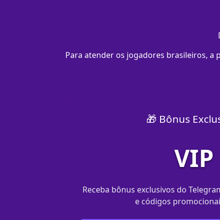
Para atender os jogadores brasileiros, a
🎁 Bônus Exclu
VIP
Receba bônus exclusivos do Telegra
e códigos promocionai