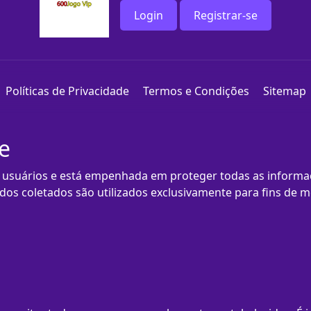
Login
Registrar-se
Políticas de Privacidade
Termos e Condições
Sitemap
de
us usuários e está empenhada em proteger todas as informa
os coletados são utilizados exclusivamente para fins de m