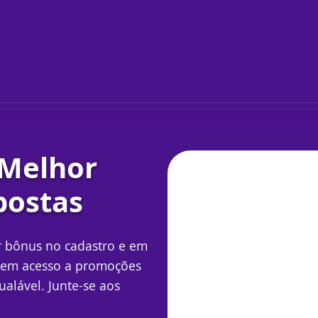
 Melhor
postas
r bônus no cadastro e em
 tem acesso a promoções
ualável. Junte-se aos