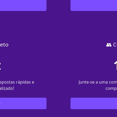
reto
👥 
t
espostas rápidas e
Junte-se a uma com
lizado!
compa
e