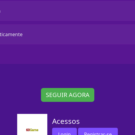
a
aticamente
SEGUIR AGORA
Acessos
Login
Registrar-se