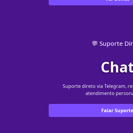
💬 Suporte Di
Cha
Suporte direto via Telegram, r
atendimento persona
Falar Suport