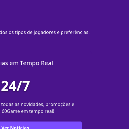
os os tipos de jogadores e preferências.
cias em Tempo Real
24/7
e todas as novidades, promoções e
a 60Game em tempo real!
Ver Notícias