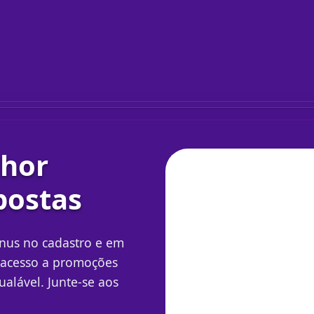
lhor
postas
nus no cadastro e em
 acesso a promoções
ualável. Junte-se aos