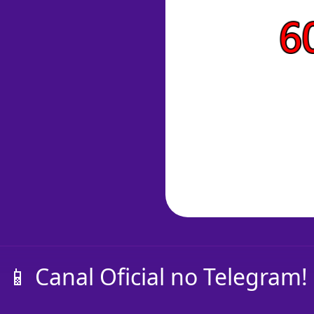
📱 Canal Oficial no Telegram!