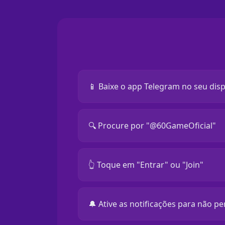
📱 Baixe o app Telegram no seu disp
🔍 Procure por "@60GameOficial"
👆 Toque em "Entrar" ou "Join"
🔔 Ative as notificações para não p