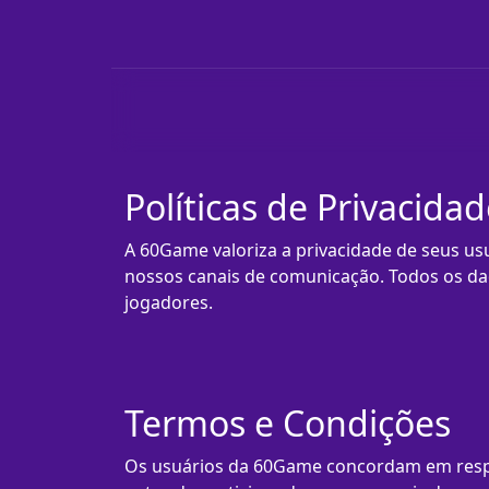
Políticas de Privacida
A 60Game valoriza a privacidade de seus u
nossos canais de comunicação. Todos os dad
jogadores.
Termos e Condições
Os usuários da 60Game concordam em respei