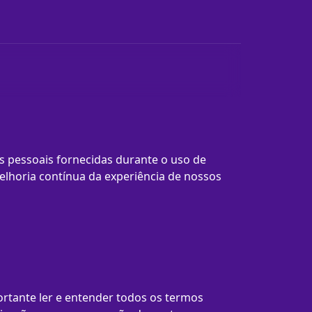
s pessoais fornecidas durante o uso de
elhoria contínua da experiência de nossos
rtante ler e entender todos os termos