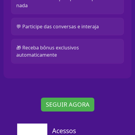
nada
💬 Participe das conversas e interaja
🎁 Receba bônus exclusivos
automaticamente
SEGUIR AGORA
Acessos