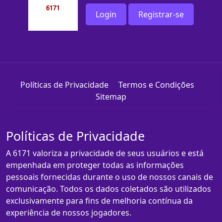
Login
Registrar-se
Políticas de Privacidade
Termos e Condições
Sitemap
Políticas de Privacidade
A 6171 valoriza a privacidade de seus usuários e está
empenhada em proteger todas as informações
pessoais fornecidas durante o uso de nossos canais de
comunicação. Todos os dados coletados são utilizados
exclusivamente para fins de melhoria contínua da
experiência de nossos jogadores.