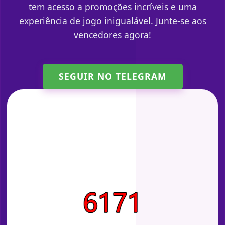
tem acesso a promoções incríveis e uma
experiência de jogo inigualável. Junte-se aos
vencedores agora!
SEGUIR NO TELEGRAM