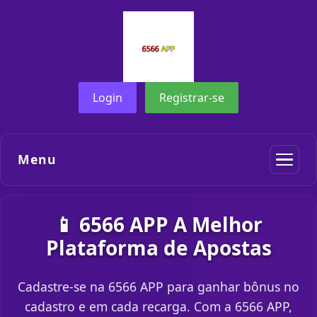
Login
Registrar-se
Menu
📱 6566 APP A Melhor
Plataforma de Apostas
Cadastre-se na 6566 APP para ganhar bônus no
cadastro e em cada recarga. Com a 6566 APP,