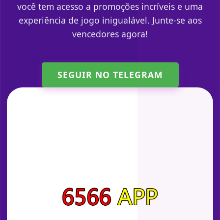
você tem acesso a promoções incríveis e uma
experiência de jogo inigualável. Junte-se aos
vencedores agora!
SEGUIR NO TELEGRAM