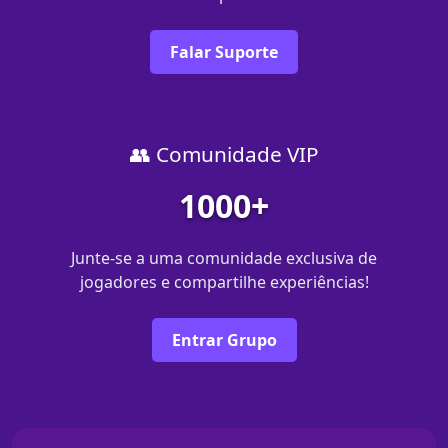
Falar Suporte
👥 Comunidade VIP
1000+
Junte-se a uma comunidade exclusiva de
jogadores e compartilhe experiências!
Entrar Grupo