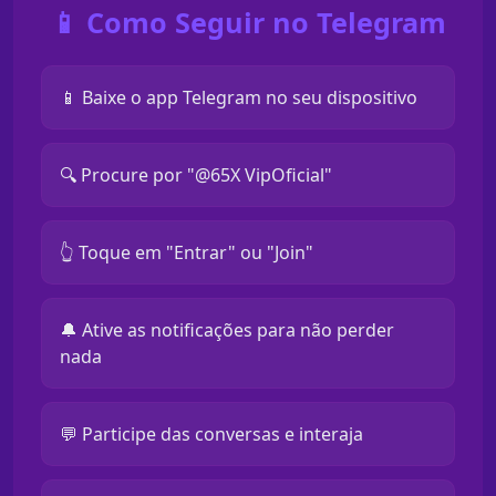
📱 Como Seguir no Telegram
📱 Baixe o app Telegram no seu dispositivo
🔍 Procure por "@65X VipOficial"
👆 Toque em "Entrar" ou "Join"
🔔 Ative as notificações para não perder
nada
💬 Participe das conversas e interaja